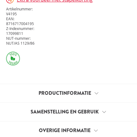
Artikelnummer:
V4195
EAN:
8716717004195
Z-Indexnummer:
17099811
NUT-nummer:
NUT/AS 1129/86
PRODUCTINFORMATIE
Immuunformule Pro is een complete formule met de
SAMENSTELLING EN GEBRUIK
belangrijkste nutriënten die de werking van het
immuunsysteem ondersteunen. Het bevat vitamine A,
OVERIGE INFORMATIE
C, D, selenium en zink die allemaal op hun eigen
Samenstelling per capsule:
RI*