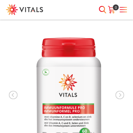
0
INLOGGEN
HEB JE VRAGEN?
We staan elke dag voor je klaar!
E-mailadres
I
ndien we je ergens mee kunnen
helpen, neem dan contact met
ons op:
Wachtwoord
075-6476050
Toon
Wachtwoord
wachtwoord
vergeten?
Blijf ingelogd