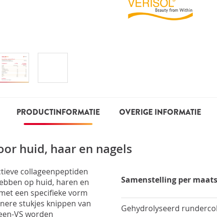
PRODUCTINFORMATIE
OVERIGE INFORMATIE
or huid, haar en nagels
ctieve collageenpeptiden
Samenstelling per maa
ebben op huid, haren en
 met een specifieke vorm
inere stukjes knippen van
Gehydrolyseerd rundercol
ageen-VS worden