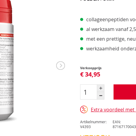
Pro
Pro
Upd
collageenpeptiden vo
Opt
Opt
al werkzaam vanaf 2,
met een prettige, ne
werkzaamheid onderz
Verkoopprijs
€ 34,95
Extra voordeel met 
Artikelnummer:
EAN:
V4393
87167170043