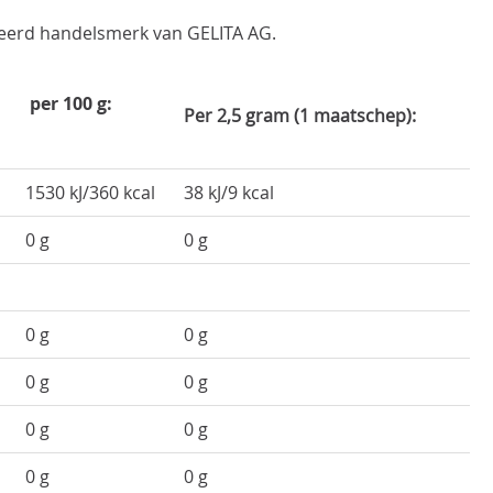
reerd handelsmerk van GELITA AG.
per 100 g:
Per 2,5 gram (1 maatschep):
1530 kJ/360 kcal
38 kJ/9 kcal
0 g
0 g
0 g
0 g
0 g
0 g
0 g
0 g
0 g
0 g