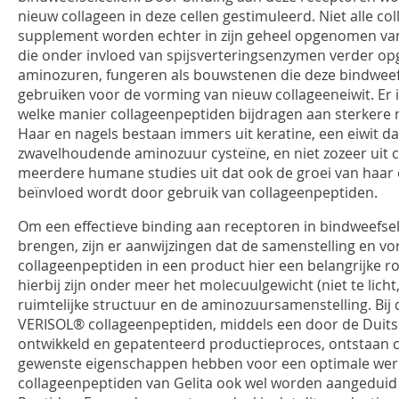
nieuw collageen in deze cellen gestimuleerd. Niet alle co
supplement worden echter in zijn geheel opgenomen va
die onder invloed van spijsverteringsenzymen verder opge
aminozuren, fungeren als bouwstenen die deze bindweef
gebruiken voor de vorming van nieuw collageeneiwit. Er
welke manier collageenpeptiden bijdragen aan sterkere n
Haar en nagels bestaan immers uit keratine, een eiwit dat 
zwavelhoudende aminozuur cysteïne, en niet zozeer uit c
meerdere humane studies uit dat ook de groei van haar e
beïnvloed wordt door gebruik van collageenpeptiden.
Om een effectieve binding aan receptoren in bindweefselc
brengen, zijn er aanwijzingen dat de samenstelling en v
collageenpeptiden in een product hier een belangrijke ro
hierbij zijn onder meer het molecuulgewicht (niet te licht,
ruimtelijke structuur en de aminozuursamenstelling. Bij 
VERISOL® collageenpeptiden, middels een door de Duits
ontwikkeld en gepatenteerd productieproces, ontstaan 
gewenste eigenschappen hebben voor een optimale wer
collageenpeptiden van Gelita ook wel worden aangeduid 