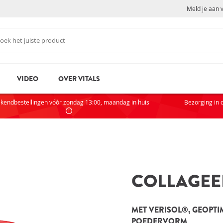
Meld je aan 
VIDEO
OVER VITALS
N
NI
kendbestellingen vóór zondag 13:00, maandag in huis
Bezorging in 
Als je
partic
AC
COLLAGEE
VOOR
rd
Wachtwoord vergeten?
Zak
MET VERISOL®, GEOPTI
Sta
POEDERVORM