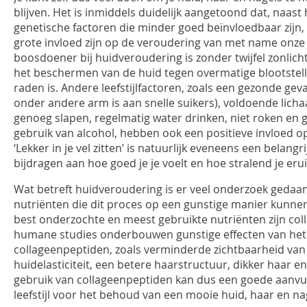
blijven. Het is inmiddels duidelijk aangetoond dat, naas
genetische factoren die minder goed beïnvloedbaar zijn,
grote invloed zijn op de veroudering van met name onze
boosdoener bij huidveroudering is zonder twijfel zonlicht
het beschermen van de huid tegen overmatige blootstell
raden is. Andere leefstijlfactoren, zoals een gezonde gev
onder andere arm is aan snelle suikers), voldoende lic
genoeg slapen, regelmatig water drinken, niet roken en 
gebruik van alcohol, hebben ook een positieve invloed op
‘Lekker in je vel zitten’ is natuurlijk eveneens een belangr
bijdragen aan hoe goed je je voelt en hoe stralend je eruit
Wat betreft huidveroudering is er veel onderzoek gedaan
nutriënten die dit proces op een gunstige manier kunne
best onderzochte en meest gebruikte nutriënten zijn co
humane studies onderbouwen gunstige effecten van het
collageenpeptiden, zoals verminderde zichtbaarheid van
huidelasticiteit, een betere haarstructuur, dikker haar e
gebruik van collageenpeptiden kan dus een goede aanvul
leefstijl voor het behoud van een mooie huid, haar en na