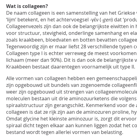
Wat is collageen?
De naam collageen is een samenstelling van het Griekse
‘lijm’ betekent, en het achtervoegsel -γέν (
-gen
) dat ‘prod
Collageenvezels zijn dan ook de belangrijkste eiwitten in
voor structuur, stevigheid, onderlinge samenhang en elas
zoals kraakbeen, bloedvaten en botten bevatten collage
Tegenwoordig zijn er maar liefst 28 verschillende typen 
Collageen type I is echter verreweg de meest voorkomen
lichaam (meer dan 90%). Dit is dan ook de belangrijkste 
Kraakbeen bestaat daarentegen voornamelijk uit type II.
Alle vormen van collageen hebben een gemeenschappelij
zijn opgebouwd uit bundels van zogenoemde collageenfib
weer zijn opgebouwd uit strengen van collageenmoleculen
moleculen bestaan uit drie aminozuurketens die volgens
spiraalstructuur zijn gerangschikt. Kenmerkend voor de
collageen is dat ze rijk zijn aan de aminozuren proline, h
Omdat glycine het kleinste aminozuur is, zorgt dit ervoor
spiraal dicht tegen elkaar aan kunnen liggen zodat het c
bestand wordt tegen allerlei vormen van belasting.