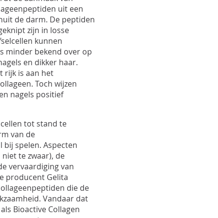
llageenpeptiden uit een
nuit de darm. De peptiden
knipt zijn in losse
selcellen kunnen
 is minder bekend over op
agels en dikker haar.
rijk is aan het
ollageen. Toch wijzen
n nagels positief
ellen tot stand te
orm van de
l bij spelen. Aspecten
 niet te zwaar), de
de vervaardiging van
e producent Gelita
collageenpeptiden die de
kzaamheid. Vandaar dat
als Bioactive Collagen