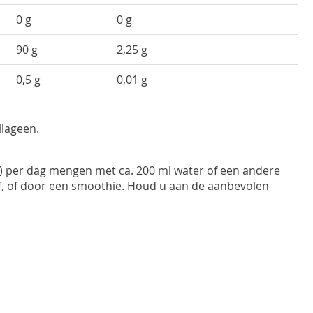
0 g
0 g
90 g
2,25 g
0,5 g
0,01 g
lageen.
) per dag mengen met ca. 200 ml water of een andere
f, of door een smoothie. Houd u aan de aanbevolen