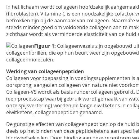
In het lichaam wordt collageen hoofdzakelijk aangemaak
(fibroblasten). Vitamine C is een noodzakelijke cofactor
betrokken zijn bij de aanmaak van collageen. Naarmate 
steeds minder goed om voldoende collageen aan te mak
zichtbaar wordt als verminderde elasticiteit van de huid
Figuur 1:
Collageenvezels zijn opgebouwd ui
collageenfibrillen, die op hun beurt weer zijn opgebouwd
collageenmoleculen.
Werking van collageenpeptiden
Collageen voor toepassing in voedingssupplementen is alt
oorsprong, aangezien collageen van nature niet voorkom
Collageen-VS wordt als basis rundercollageen gebruikt.
(een processtap waarbij gebruik wordt gemaakt van wate
onze spijsvertering) worden de lange eiwitketens in colla
eiwitketens, collageenpeptiden genaamd.
De gunstige effecten van collageenpeptiden op de huid b
deels op het binden van deze peptideketens aan specifi
bindweefselcellen. Door binding aan deze receptoren w