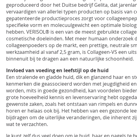
geproduceerd door het Duitse bedrijf Gelita, dat jarenla
vervaardigen van allerlei typen producten op basis van c
gepatenteerde productieproces zorgt voor collageenpe
specifieke vorm en molecuulgewicht een optimale biolo
hebben. VERISOL® is een van de meest gebruikte collag
cosmetische doeleinden. Met meer humaan onderzoek 
collageenpoeders op de markt, een prettige, neutrale 
werkzaamheid al vanaf 2,5 gram, is Collageen-VS een ui
binnenuit bij te dragen aan een natuurlijke schoonheid.
Invloed van voeding en leefstijl op de huid
Een stralende en gladde huid, dik en glanzend haar en ste
kenmerken die geassocieerd worden met jeugdigheid en
worden, mits in goede gezondheid, kan voordelen biede
grote hoeveelheid kennis en levenservaring hebt opged
gewenste zaken, zoals het ontstaan van rimpels en dunn
horen er helaas ook bij. Het hebben van een gezonde leef
bijdragen om de uiterlijke veranderingen, die inherent z
wat te verzachten.
Je kunt zelf dus veel doen om je huid, haar en nagels te 