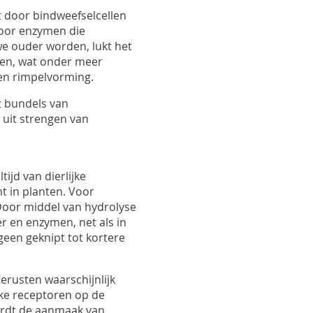
t door bindweefselcellen
 voor enzymen die
we ouder worden, lukt het
en, wat onder meer
 en rimpelvorming.
t bundels van
 uit strengen van
ijd van dierlijke
t in planten. Voor
 Door middel van hydrolyse
r en enzymen, net als in
geen geknipt tot kortere
erusten waarschijnlijk
eke receptoren op de
ordt de aanmaak van