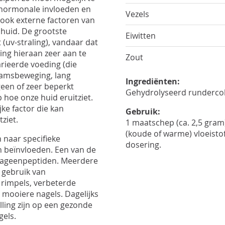
t hormonale invloeden en
Vezels
 ook externe factoren van
 huid. De grootste
Eiwitten
 (uv-straling), vandaar dat
ing hieraan zeer aan te
Zout
arieerde voeding (die
haamsbeweging, lang
Ingrediënten:
geen of zeer beperkt
Gehydrolyseerd rundercol
 hoe onze huid eruitziet.
ijke factor die kan
Gebruik:
ziet.
1 maatschep (ca. 2,5 gram
(koude of warme) vloeisto
 naar specifieke
dosering.
n beïnvloeden. Een van de
llageenpeptiden. Meerdere
 gebruik van
 rimpels, verbeterde
n mooiere nagels. Dagelijks
ling zijn op een gezonde
gels.