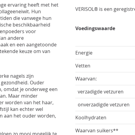
nge ervaring heeft met het
VERISOL® is een geregist
ollageeneiwit. Hun
ptiden die vanwege hun
gische beschikbaarheid
Voedingswaarde
eenpoeders voor
dan andere
smaak en een aangetoonde
tstekende keuze om van
Energie
Vetten
rke nagels zijn
Waarvan:
 gezondheid. Ouder
n, omdat je onderweg een
verzadigde vetzuren
aan. Maar minder
er worden van het haar,
onverzadigde vetzuren
stijl kan echter wel
ijn aan het ouder worden,
Koolhydraten
Waarvan suikers**
helpen zo mooi mogelijk te