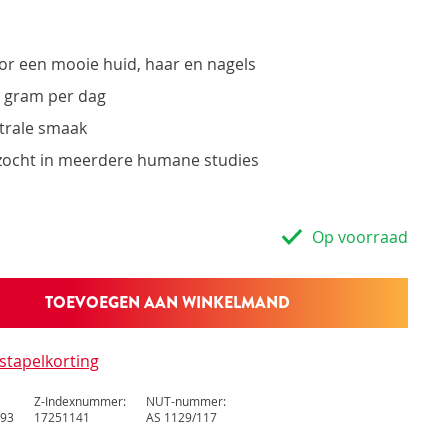
fessionele productinformatie
fessionele ondersteuning
ates en publicaties van stichting Orthokennis
or een mooie huid, haar en nagels
ioneel: aflevering bij cliënt
ioneel: commissiesysteem
5 gram per dag
utrale smaak
ocht in meerdere humane studies
Op voorraad
TOEVOEGEN AAN WINKELMAND
stapelkorting
Z-Indexnummer:
NUT-nummer:
93
17251141
AS 1129/117