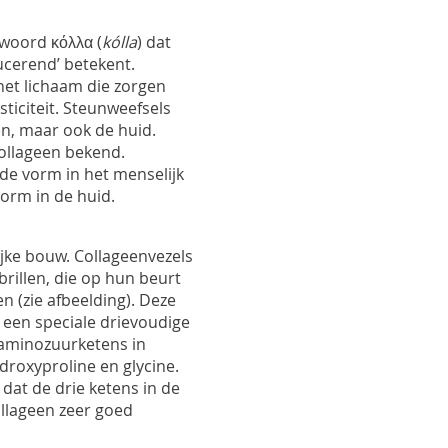
 woord κόλλα (
kólla
) dat
ucerend’ betekent.
 het lichaam die zorgen
ticiteit. Steunweefsels
en, maar ook de huid.
collageen bekend.
de vorm in het menselijk
vorm in de huid.
ke bouw. Collageenvezels
rillen, die op hun beurt
 (zie afbeelding). Deze
 een speciale drievoudige
 aminozuurketens in
ydroxyproline en glycine.
 dat de drie ketens in de
ollageen zeer goed