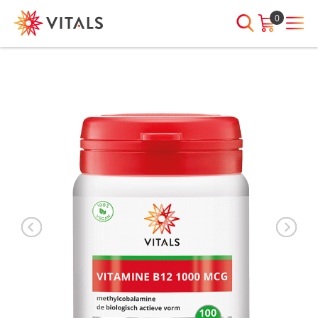
0
INLOGGEN
HEB JE VRAGEN?
We staan elke dag voor je klaar!
E-mailadres
I
ndien we je ergens mee kunnen
helpen, neem dan contact met
ons op:
Wachtwoord
075-6476050
Toon
Wachtwoord
wachtwoord
vergeten?
Blijf ingelogd