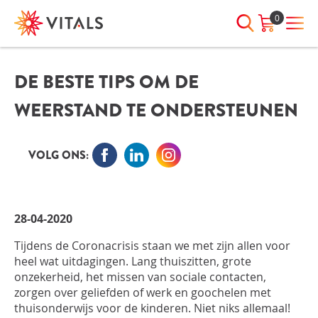
0
DE BESTE TIPS OM DE
INLOGGEN
HEB JE VRAGEN?
WEERSTAND TE ONDERSTEUNEN
We staan elke dag voor je klaar!
E-mailadres
I
ndien we je ergens mee kunnen
helpen, neem dan contact met
VOLG ONS:
ons op:
Wachtwoord
075-6476050
28-04-2020
Toon
Wachtwoord
Tijdens de Coronacrisis staan we met zijn allen voor
wachtwoord
vergeten?
heel wat uitdagingen. Lang thuiszitten, grote
onzekerheid, het missen van sociale contacten,
Blijf ingelogd
zorgen over geliefden of werk en goochelen met
thuisonderwijs voor de kinderen. Niet niks allemaal!