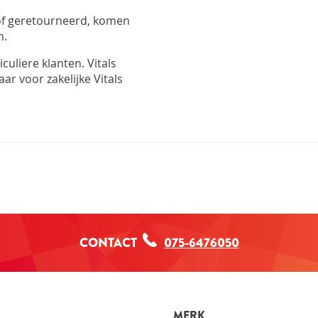
of geretourneerd, komen
n.
uliere klanten. Vitals
ar voor zakelijke Vitals
CONTACT
075-6476050
MERK