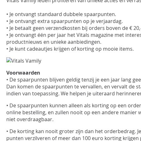
Vitals Vamily leden profiteren van unieke acties en verra
• Je ontvangt standaard dubbele spaarpunten.
• Je ontvangt extra spaarpunten op je verjaardag.
• Je betaalt geen verzendkosten bij orders boven de € 20,- 
• Je ontvangt één per jaar het Vitals magazine met interes
productnieuws en unieke aanbiedingen.
• Je kunt cadeautjes krijgen of korting op mooie items.
Voorwaarden
• De spaarpunten blijven geldig tenzij je een jaar lang ge
Dan komen de spaarpunten te vervallen, en vervalt de st
indien van toepassing. We helpen je uiteraard herinnere
• De spaarpunten kunnen alleen als korting op een order 
online bestelling, en zullen nooit op een andere manier 
niet overdraagbaar.
• De korting kan nooit groter zijn dan het orderbedrag. 
punten verzilveren of meer dan 100 euro korting krijgen 