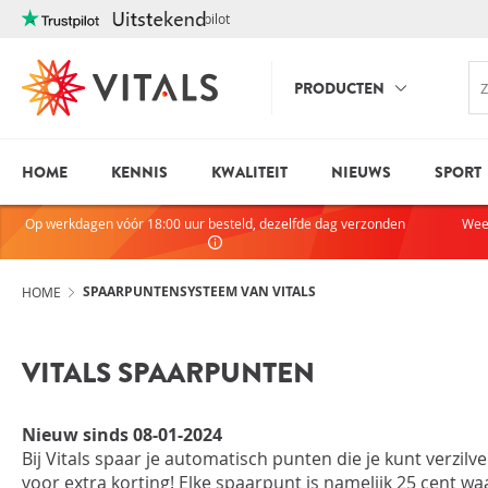
Trustpilot
PRODUCTEN
HOME
KENNIS
KWALITEIT
NIEUWS
SPORT
INLOGGE
HEB JE VRAGEN?
Op werkdagen vóór 18:00 uur besteld, dezelfde dag verzonden
Wee
We staan elke dag voor je klaar!
E-mailadres
I
ndien we je ergens mee kunnen
helpen, neem dan contact met
SPAARPUNTENSYSTEEM VAN VITALS
HOME
ons op:
075-6476050
Wachtwoord
VITALS SPAARPUNTEN
Toon wachtwoo
Nieuw sinds 08-01-2024
Bij Vitals spaar je automatisch punten die je kunt verzilv
Blijf ingelogd
voor extra korting! Elke spaarpunt is namelijk 25 cent w