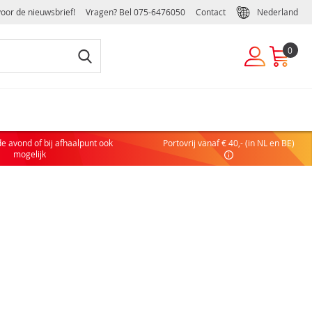
voor de nieuwsbrief!
Vragen? Bel
075-6476050
Contact
Nederland
0
EUWE KLANT
de avond of bij afhaalpunt ook
Portovrij vanaf € 40,- (in NL en BE)
 nog geen account hebt, maak dan eenvoudig en snel een
mogelijk
ulier of zakelijk account aan:
COUNT AANVRAGEN
DELEN VAN EEN ZAKELIJK ACCOUNT
elijke handelsvoorwaarden
ffelkortingen