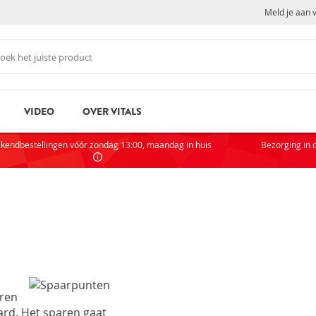
Meld je aan 
VIDEO
OVER VITALS
N
NI
kendbestellingen vóór zondag 13:00, maandag in huis
Bezorging in 
Als je
partic
AC
VOOR
rd
Wachtwoord vergeten?
Zak
eren
Sta
aard. Het sparen gaat