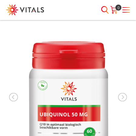
0
INLOGGEN
HEB JE VRAGEN?
We staan elke dag voor je klaar!
E-mailadres
I
ndien we je ergens mee kunnen
helpen, neem dan contact met
ons op:
Wachtwoord
075-6476050
Toon
Wachtwoord
wachtwoord
vergeten?
Blijf ingelogd