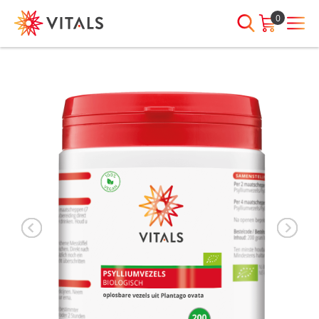
0
INLOGGEN
HEB JE VRAGEN?
We staan elke dag voor je klaar!
E-mailadres
I
ndien we je ergens mee kunnen
helpen, neem dan contact met
ons op:
Wachtwoord
075-6476050
Toon
Wachtwoord
wachtwoord
vergeten?
Blijf ingelogd