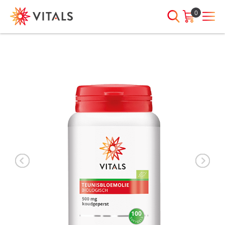
0
INLOGGEN
HEB JE VRAGEN?
We staan elke dag voor je klaar!
E-mailadres
I
ndien we je ergens mee kunnen
helpen, neem dan contact met
ons op:
Wachtwoord
075-6476050
Toon
Wachtwoord
wachtwoord
vergeten?
Blijf ingelogd