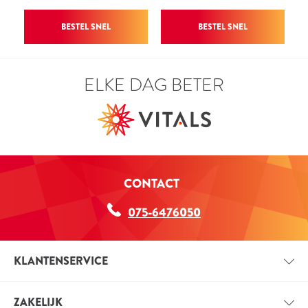
NB:
BESTEL SNEL
BESTEL SNEL
Vitals kan hier geen (volledige) informatie verstrekken
over het gebruik van dit supplement. In
overeenstemming met de wetgeving houden we die
ELKE DAG BETER
informatie gescheiden van de aanprijzing van onze
producten. Voor vragen kun je ons tijdens
kantooruren bellen op 075-6476050.
CONTACT
075-6476050
KLANTENSERVICE
CONTACT
ZAKELIJK