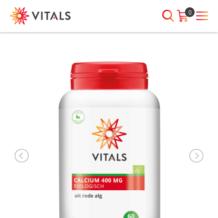
0
INLOGGEN
HEB JE VRAGEN?
We staan elke dag voor je klaar!
E-mailadres
I
ndien we je ergens mee kunnen
helpen, neem dan contact met
ons op:
Wachtwoord
075-6476050
Toon
Wachtwoord
wachtwoord
vergeten?
Blijf ingelogd