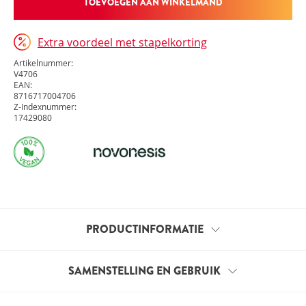
TOEVOEGEN AAN WINKELMAND
Extra voordeel met stapelkorting
Artikelnummer:
V4706
EAN:
8716717004706
Z-Indexnummer:
17429080
PRODUCTINFORMATIE
Microbiol Kind Platinum is een uniek preparaat met
SAMENSTELLING EN GEBRUIK
levende bacteriën in druppelvorm, speciaal
ontwikkeld voor kinderen vanaf de geboorte maar