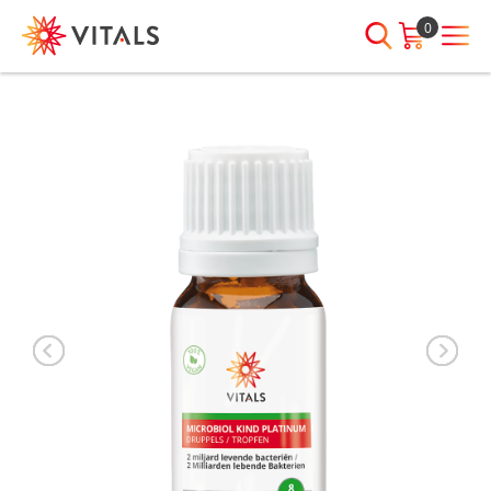
0
INLOGGEN
HEB JE VRAGEN?
We staan elke dag voor je klaar!
E-mailadres
I
ndien we je ergens mee kunnen
helpen, neem dan contact met
ons op:
Wachtwoord
075-6476050
Toon
Wachtwoord
wachtwoord
vergeten?
Blijf ingelogd