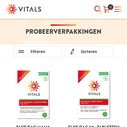
0
PROBEERVERPAKKINGEN
INLOGGEN
HEB JE VRAGEN?
We staan elke dag voor je klaar!
E-mailadres
I
ndien we je ergens mee kunnen
Filteren
Sorteren
helpen, neem dan contact met
ons op:
Wachtwoord
075-6476050
Toon
Wachtwoord
wachtwoord
vergeten?
Blijf ingelogd