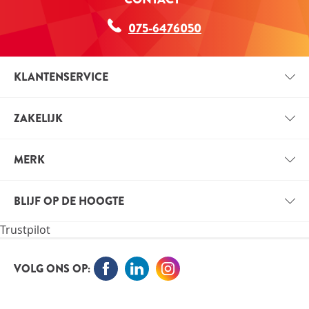
075-6476050
KLANTENSERVICE
CONTACT
ZAKELIJK
BETAALINFORMATIE
ZAKELIJK ACCOUNT
VERZENDINFORMATIE
MERK
VOORDELEN VOOR PROFESSIONALS
VITALS
VACATURES
BLIJF OP DE HOOGTE
VITALE KENNIS
Trustpilot
ORTHOKENNIS
MELD JE NU AAN VOOR DE NIEUWSBRIEF EN BLIJF OP
DE HOOGTE
VOLG ONS OP: