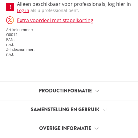
Alleen beschikbaar voor professionals, log hier in
Log in
als u professional bent.
Extra voordeel met stapelkorting
Artikelnummer:
O0012
EAN:
n.v.t.
Z-Indexnummer:
n.v.t.
PRODUCTINFORMATIE
Deze brochure is bedoeld voor professionele klanten
SAMENSTELLING EN GEBRUIK
van Vitals. U ontvangt 1 brochure.
NB:
OVERIGE INFORMATIE