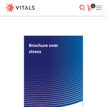
0
INLOGGEN
HEB JE VRAGEN?
We staan elke dag voor je klaar!
E-mailadres
I
ndien we je ergens mee kunnen
helpen, neem dan contact met
ons op:
Wachtwoord
075-6476050
Toon
Wachtwoord
wachtwoord
vergeten?
Blijf ingelogd