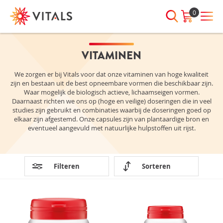
0
VITAMINEN
INLOGGEN
HEB JE VRAGEN?
We zorgen er bij Vitals voor dat onze vitaminen van hoge kwaliteit
We staan elke dag voor je klaar!
zijn en bestaan uit de best opneembare vormen die beschikbaar zijn.
E-mailadres
I
ndien we je ergens mee kunnen
Waar mogelijk de biologisch actieve, lichaamseigen vormen.
helpen, neem dan contact met
Daarnaast richten we ons op (hoge en veilige) doseringen die in veel
studies zijn gebruikt en combinaties waarbij de doseringen goed op
ons op:
elkaar zijn afgestemd. Onze capsules zijn van plantaardige bron en
Wachtwoord
075-6476050
eventueel aangevuld met natuurlijke hulpstoffen uit rijst.
Toon
Wachtwoord
Filteren
Sorteren
wachtwoord
vergeten?
Blijf ingelogd