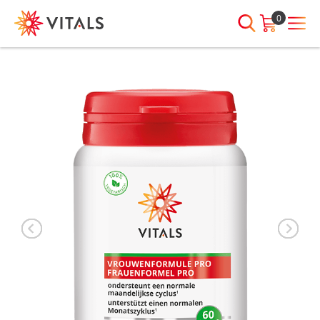
0
INLOGGEN
HEB JE VRAGEN?
We staan elke dag voor je klaar!
E-mailadres
I
ndien we je ergens mee kunnen
helpen, neem dan contact met
ons op:
Wachtwoord
075-6476050
Toon
Wachtwoord
wachtwoord
vergeten?
Blijf ingelogd