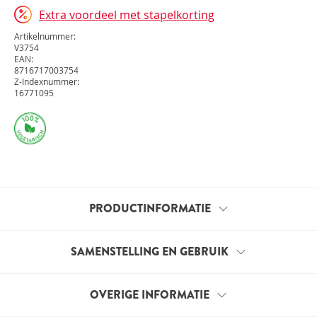
Extra voordeel met stapelkorting
Artikelnummer:
V3754
EAN:
8716717003754
Z-Indexnummer:
16771095
PRODUCTINFORMATIE
Een vrouwenlichaam is geen dag hetzelfde. Het
SAMENSTELLING EN GEBRUIK
doorloopt een voortdurende cyclus onder invloed
van het samenspel tussen de verschillende
OVERIGE INFORMATIE
vrouwelijke hormonen. Vrouwenformule Pro is een
Samenstelling per tablet:
zorgvuldig samengestelde formule met ingrediënten