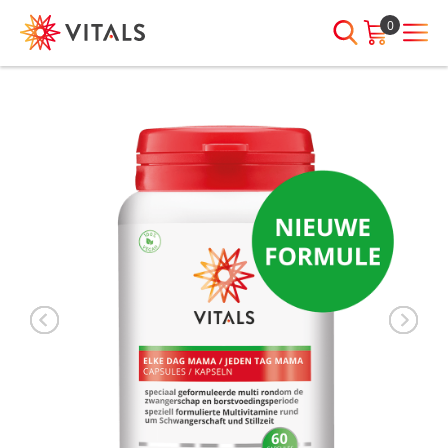
0
INLOGGEN
HEB JE VRAGEN?
We staan elke dag voor je klaar!
E-mailadres
I
ndien we je ergens mee kunnen
helpen, neem dan contact met
ons op:
Wachtwoord
075-6476050
Toon
Wachtwoord
wachtwoord
vergeten?
Blijf ingelogd