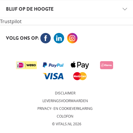
VITALS
VACATURES
BLIJF OP DE HOOGTE
VITALE KENNIS
Trustpilot
ORTHOKENNIS
MELD JE NU AAN VOOR DE NIEUWSBRIEF EN BLIJF OP
DE HOOGTE
VOLG ONS OP:
AANMELDEN
DISCLAIMER
LEVERINGSVOORWAARDEN
PRIVACY- EN COOKIEVERKLARING
COLOFON
© VITALS.NL 2026