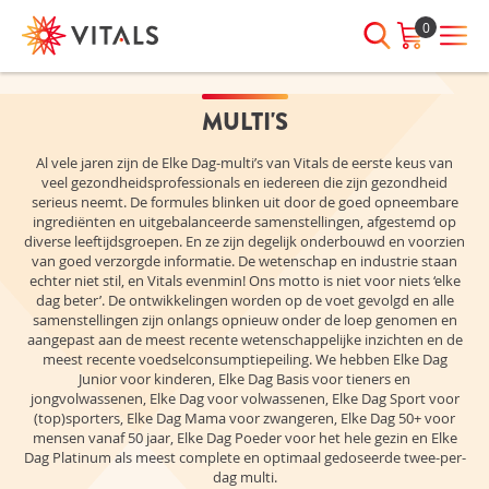
0
MULTI'S
INLOGGEN
HEB JE VRAGEN?
Al vele jaren zijn de Elke Dag-multi’s van Vitals de eerste keus van
We staan elke dag voor je klaar!
veel gezondheidsprofessionals en iedereen die zijn gezondheid
E-mailadres
I
ndien we je ergens mee kunnen
serieus neemt. De formules blinken uit door de goed opneembare
helpen, neem dan contact met
ingrediënten en uitgebalanceerde samenstellingen, afgestemd op
diverse leeftijdsgroepen. En ze zijn degelijk onderbouwd en voorzien
ons op:
van goed verzorgde informatie. De wetenschap en industrie staan
Wachtwoord
075-6476050
echter niet stil, en Vitals evenmin! Ons motto is niet voor niets ‘elke
dag beter’. De ontwikkelingen worden op de voet gevolgd en alle
samenstellingen zijn onlangs opnieuw onder de loep genomen en
aangepast aan de meest recente wetenschappelijke inzichten en de
meest recente voedselconsumptiepeiling. We hebben Elke Dag
Toon
Wachtwoord
Junior voor kinderen, Elke Dag Basis voor tieners en
wachtwoord
vergeten?
jongvolwassenen, Elke Dag voor volwassenen, Elke Dag Sport voor
(top)sporters, Elke Dag Mama voor zwangeren, Elke Dag 50+ voor
Blijf ingelogd
mensen vanaf 50 jaar, Elke Dag Poeder voor het hele gezin en Elke
Dag Platinum als meest complete en optimaal gedoseerde twee-per-
dag multi.