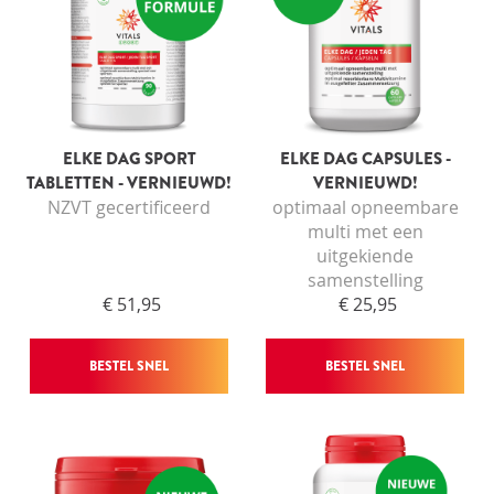
ELKE DAG SPORT
ELKE DAG CAPSULES -
TABLETTEN - VERNIEUWD!
VERNIEUWD!
NZVT gecertificeerd
optimaal opneembare
multi met een
uitgekiende
samenstelling
€ 51,95
€ 25,95
BESTEL SNEL
BESTEL SNEL