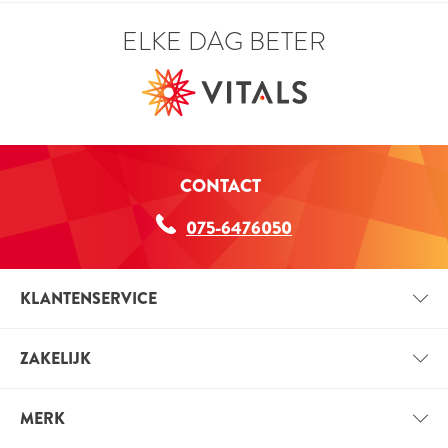
ELKE DAG BETER
CONTACT
075-6476050
KLANTENSERVICE
CONTACT
ZAKELIJK
BETAALINFORMATIE
ZAKELIJK ACCOUNT
VERZENDINFORMATIE
MERK
VOORDELEN VOOR PROFESSIONALS