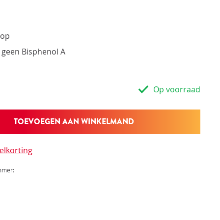
fessionele productinformatie
fessionele ondersteuning
ates en publicaties van stichting Orthokennis
ioneel: aflevering bij cliënt
dop
ioneel: commissiesysteem
t geen Bisphenol A
Op voorraad
TOEVOEGEN AAN WINKELMAND
elkorting
mmer: