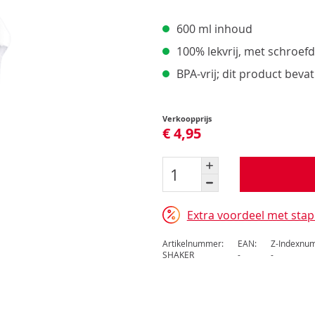
Pro
Pro
600 ml inhoud
Upd
Opt
100% lekvrij, met schroef
Opt
BPA-vrij; dit product beva
Verkoopprijs
€ 4,95
Extra voordeel met stap
Artikelnummer:
EAN:
Z-Indexnu
SHAKER
-
-