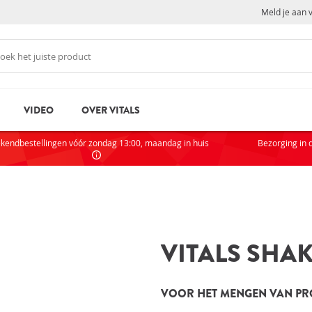
Meld je aan 
VIDEO
OVER VITALS
N
NI
kendbestellingen vóór zondag 13:00, maandag in huis
Bezorging in 
Als je
partic
AC
VITALS SHAK
VOOR
rd
Wachtwoord vergeten?
Zak
VOOR HET MENGEN VAN PR
Sta