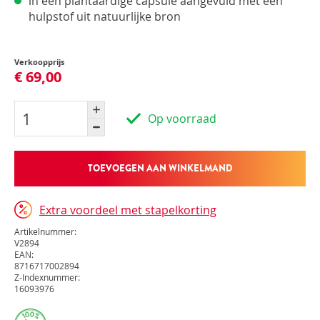
in een plantaardige capsule aangevuld met een
hulpstof uit natuurlijke bron
Verkoopprijs
€ 69,00
Op voorraad
TOEVOEGEN AAN WINKELMAND
Extra voordeel met stapelkorting
Artikelnummer:
V2894
EAN:
8716717002894
Z-Indexnummer:
16093976