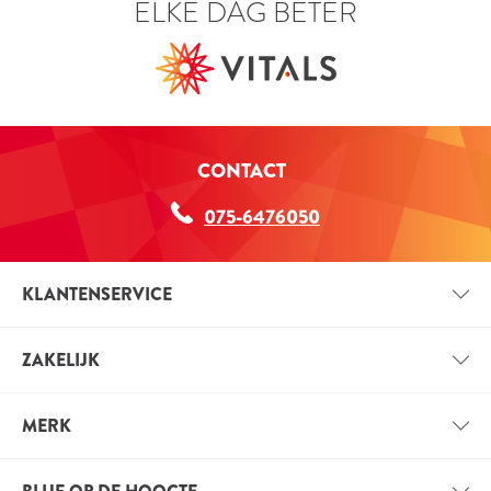
en kalmerende middelen.
ELKE DAG BETER
CONTACT
075-6476050
KLANTENSERVICE
CONTACT
ZAKELIJK
BETAALINFORMATIE
ZAKELIJK ACCOUNT
VERZENDINFORMATIE
MERK
VOORDELEN VOOR PROFESSIONALS
VITALS
VACATURES