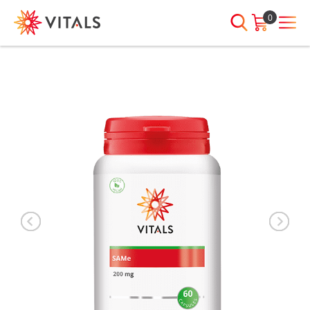
0
INLOGGEN
HEB JE VRAGEN?
We staan elke dag voor je klaar!
E-mailadres
I
ndien we je ergens mee kunnen
helpen, neem dan contact met
ons op:
Wachtwoord
075-6476050
Toon
Wachtwoord
wachtwoord
vergeten?
Blijf ingelogd