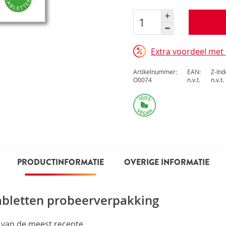
Extra voordeel met 
Artikelnummer:
EAN:
Z-In
O0074
n.v.t.
n.v.t.
PRODUCTINFORMATIE
OVERIGE INFORMATIE
abletten probeerverpakking
s van de meest recente