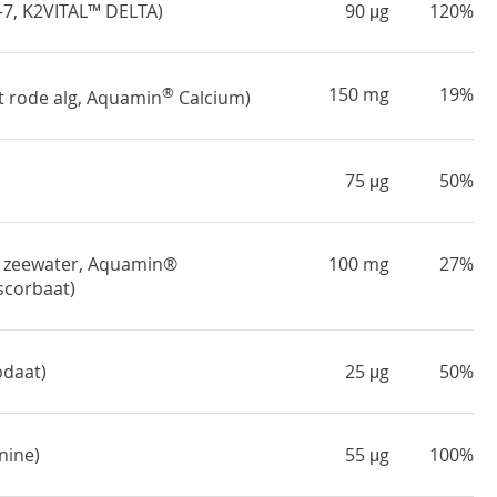
7, K2VITAL™ DELTA)
90 μg
120%
®
150 mg
19%
it rode alg, Aquamin
Calcium)
75 μg
50%
t zeewater, Aquamin®
100 mg
27%
corbaat)
daat)
25 μg
50%
nine)
55 μg
100%