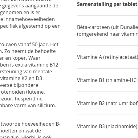
Samenstelling per tablet
ele gegevens aangaande de
egenomen en is er
ale innamehoeveelheden
 specifiek afgestemd op een
Bèta-caroteen (uit Dunaliel
(omgerekend naar vitami
rouwen vanaf 50 jaar. Het
en. Zo neemt de behoefte
Vitamine A (retinylacetaat
zer en koper. Waar
ben is extra vitamine B12
ersteuning van mentale
 vitamine K2 en D3
Vitamine B1 (thiamine-HCl
iverse bijzondere
rotenoïden (luteïne,
nzuur, hesperidine,
Vitamine B2 (natriumribofl
bare vorm van silicium.
antwoorde hoeveelheden B-
Vitamine B3 (niacinamide)
ehoeften en wat de
n zijn. Hierbij is ook