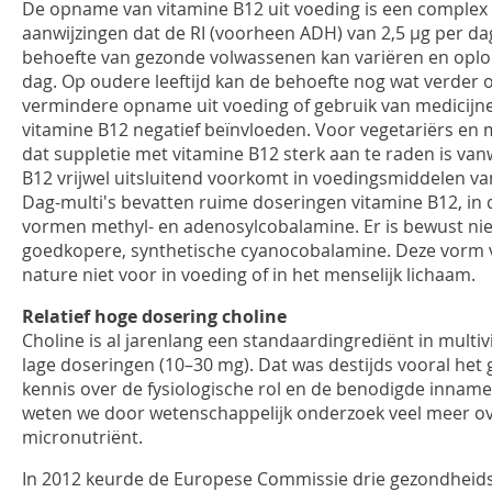
De opname van vitamine B12 uit voeding is een complex 
aanwijzingen dat de RI (voorheen ADH) van 2,5 µg per dag
behoefte van gezonde volwassenen kan variëren en oplo
dag. Op oudere leeftijd kan de behoefte nog wat verder
vermindere opname uit voeding of gebruik van medicijn
vitamine B12 negatief beïnvloeden. Voor vegetariërs en
dat suppletie met vitamine B12 sterk aan te raden is van
B12 vrijwel uitsluitend voorkomt in voedingsmiddelen van
Dag-multi's bevatten ruime doseringen vitamine B12, in d
vormen methyl- en adenosylcobalamine. Er is bewust nie
goedkopere, synthetische cyanocobalamine. Deze vorm 
nature niet voor in voeding of in het menselijk lichaam.
Relatief hoge dosering choline
Choline is al jarenlang een standaardingrediënt in multi
lage doseringen (10–30 mg). Dat was destijds vooral het
kennis over de fysiologische rol en de benodigde inname
weten we door wetenschappelijk onderzoek veel meer ov
micronutriënt.
In 2012 keurde de Europese Commissie drie gezondheids