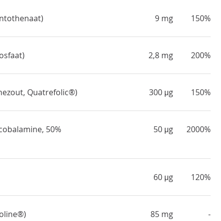
antothenaat)
9 mg
150%
osfaat)
2,8 mg
200%
ezout, Quatrefolic®)
300 μg
150%
lcobalamine, 50%
50 μg
2000%
60 μg
120%
holine®)
85 mg
-