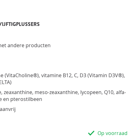
fessionele productinformatie
N
fessionele ondersteuning
ates en publicaties van stichting Orthokennis
ioneel: aflevering bij cliënt
VIJFTIGPLUSSERS
ioneel: commissiesysteem
 met andere producten
e (VitaCholine®), vitamine B12, C, D3 (Vitamin D3V®),
ELTA)
, zeaxanthine, meso-zeaxanthine, lycopeen, Q10, alfa-
e en pterostilbeen
aanvrij
Op voorraad