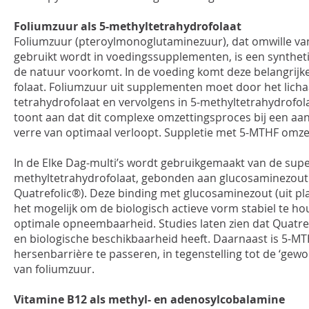
Foliumzuur als 5-methyltetrahydrofolaat
Foliumzuur (pteroylmonoglutaminezuur), dat omwille van 
gebruikt wordt in voedingssupplementen, is een syntheti
de natuur voorkomt. In de voeding komt deze belangrijke
folaat. Foliumzuur uit supplementen moet door het lic
tetrahydrofolaat en vervolgens in 5-methyltetrahydrofo
toont aan dat dit complexe omzettingsproces bij een aa
verre van optimaal verloopt. Suppletie met 5-MTHF omzei
In de Elke Dag-multi’s wordt gebruikgemaakt van de sup
methyltetrahydrofolaat, gebonden aan glucosaminezou
Quatrefolic®). Deze binding met glucosaminezout (uit p
het mogelijk om de biologisch actieve vorm stabiel te h
optimale opneembaarheid. Studies laten zien dat Quatref
en biologische beschikbaarheid heeft. Daarnaast is 5-MT
hersenbarrière te passeren, in tegenstelling tot de ‘gew
van foliumzuur.
Vitamine B12 als methyl- en adenosylcobalamine