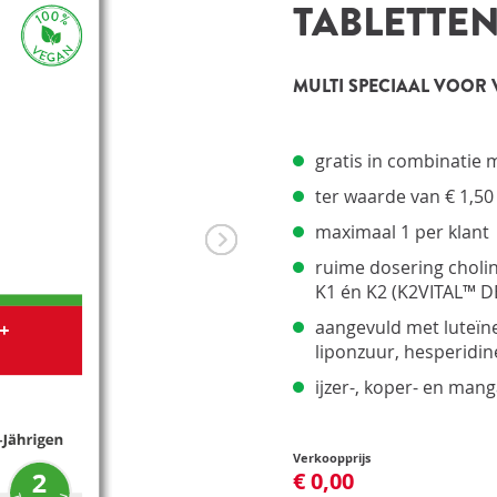
Pro
TABLETTE
Pro
Upd
Opt
MULTI SPECIAAL VOOR 
Opt
gratis in combinatie
ter waarde van € 1,50
maximaal 1 per klant
ruime dosering cholin
K1 én K2 (K2VITAL™ D
aangevuld met luteïne
liponzuur, hesperidin
ijzer-, koper- en mang
Verkoopprijs
€ 0,00