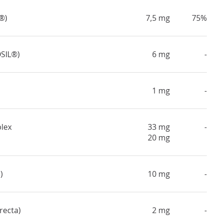
®)
7,5 mg
75%
OSIL®)
6 mg
-
1 mg
-
lex
33 mg
-
20 mg
)
10 mg
-
recta)
2 mg
-