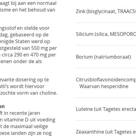
aagt bij aan een normaal
isme en het behoud van
Zink (bisglycinaat, TRAACS
ngsstof en stelde voor
Silicium (silica, MESOPOR
dag, gebaseerd op de
renigde Staten werd op
tgesteld van 550 mg per
 circa 290 en 470 mg per
Borium (natriumboraat)
ssenen onder de als
levante dosering op te
Citrusbioflavonoïdencomp
lti’s wordt hiervoor
Waarvan hesperidine
zochte vorm van choline.
on
Luteïne (uit Tagetes erecta
t in recente jaren
n vitamine D uit voeding
 de maximaal veilige
Zeaxanthine (uit Tagetes e
pese landen zijn ze nog