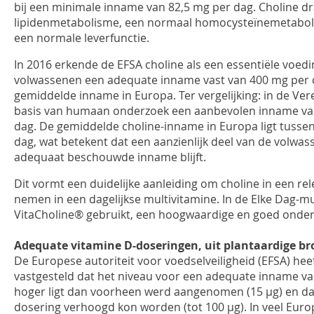
bij een minimale inname van 82,5 mg per dag. Choline dr
lipidenmetabolisme, een normaal homocysteïnemetabol
een normale leverfunctie.
In 2016 erkende de EFSA choline als een essentiële voedi
volwassenen een adequate inname vast van 400 mg per 
gemiddelde inname in Europa. Ter vergelijking: in de Ve
basis van humaan onderzoek een aanbevolen inname vas
dag. De gemiddelde choline-inname in Europa ligt tussen
dag, wat betekent dat een aanzienlijk deel van de volwa
adequaat beschouwde inname blijft.
Dit vormt een duidelijke aanleiding om choline in een re
nemen in een dagelijkse multivitamine. In de Elke Dag-mu
VitaCholine® gebruikt, een hoogwaardige en goed onder
Adequate vitamine D-doseringen, uit plantaardige br
De Europese autoriteit voor voedselveiligheid (EFSA) heef
vastgesteld dat het niveau voor een adequate inname va
hoger ligt dan voorheen werd aangenomen (15 µg) en dat
dosering verhoogd kon worden (tot 100 µg). In veel Euro