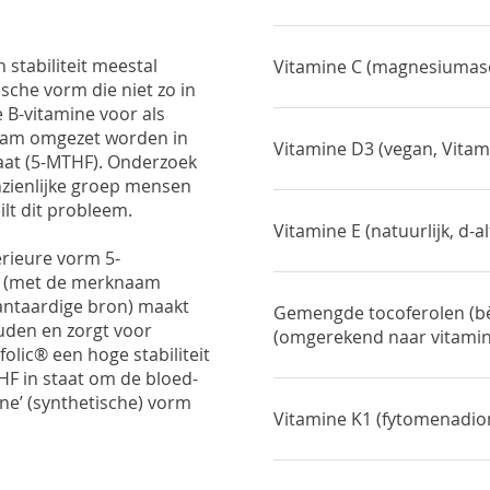
stabiliteit meestal
Vitamine C (magnesiumas
sche vorm die niet zo in
 B-vitamine voor als
haam omgezet worden in
Vitamine D3 (vegan, Vita
laat (5-MTHF). Onderzoek
nzienlijke groep mensen
lt dit probleem.
Vitamine E (natuurlijk, d-a
erieure vorm 5-
t (met de merknaam
lantaardige bron) maakt
Gemengde tocoferolen (bè
ouden en zorgt voor
(omgerekend naar vitamin
olic® een hoge stabiliteit
HF in staat om de bloed-
one’ (synthetische) vorm
Vitamine K1 (fytomenadio