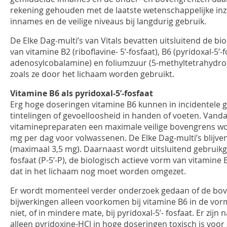
rekening gehouden met de laatste wetenschappelijke inz
innames en de veilige niveaus bij langdurig gebruik.
De Elke Dag-multi’s van Vitals bevatten uitsluitend de bi
van vitamine B2 (riboflavine- 5’-fosfaat), B6 (pyridoxal-5’-
adenosylcobalamine) en foliumzuur (5-methyltetrahydrofo
zoals ze door het lichaam worden gebruikt.
Vitamine B6 als pyridoxal-5’-fosfaat
Erg hoge doseringen vitamine B6 kunnen in incidentele ge
tintelingen of gevoelloosheid in handen of voeten. Vand
vitaminepreparaten een maximale veilige bovengrens w
mg per dag voor volwassenen. De Elke Dag-multi’s blijve
(maximaal 3,5 mg). Daarnaast wordt uitsluitend gebruikg
fosfaat (P-5’-P), de biologisch actieve vorm van vitamine 
dat in het lichaam nog moet worden omgezet.
Er wordt momenteel verder onderzoek gedaan of de bo
bijwerkingen alleen voorkomen bij vitamine B6 in de vor
niet, of in mindere mate, bij pyridoxal-5’- fosfaat. Er zijn
alleen pyridoxine-HCl in hoge doseringen toxisch is voor