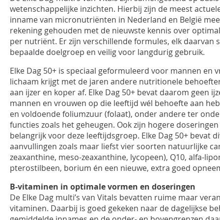
wetenschappelijke inzichten. Hierbij zijn de meest actu
inname van micronutriënten in Nederland en België me
rekening gehouden met de nieuwste kennis over optim
per nutriënt. Er zijn verschillende formules, elk daarvan
bepaalde doelgroep en veilig voor langdurig gebruik.
Elke Dag 50+ is speciaal geformuleerd voor mannen en v
lichaam krijgt met de jaren andere nutritionele behoeft
aan ijzer en koper af. Elke Dag 50+ bevat daarom geen ij
mannen en vrouwen op die leeftijd wél behoefte aan heb
en voldoende foliumzuur (folaat), onder andere ter ond
functies zoals het geheugen. Ook zijn hogere doseringen
belangrijk voor deze leeftijdsgroep. Elke Dag 50+ bevat d
aanvullingen zoals maar liefst vier soorten natuurlijke ca
zeaxanthine, meso-zeaxanthine, lycopeen), Q10, alfa-lipo
pterostilbeen, borium én een nieuwe, extra goed opneem
B-vitaminen in optimale vormen en doseringen
De Elke Dag multi’s van Vitals bevatten ruime maar ver
vitaminen. Daarbij is goed gekeken naar de dagelijkse b
gemiddelde innames en de onder- en bovengrenzen daarva