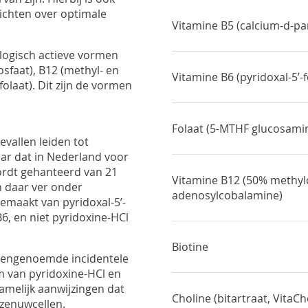
ichten over optimale
Vitamine B5 (calcium-d-p
ologisch actieve vormen
fosfaat), B12 (methyl- en
Vitamine B6 (pyridoxal-5’-f
laat). Dit zijn de vormen
Folaat (5-MTHF glucosamin
vallen leiden tot
aar dat in Nederland voor
ordt gehanteerd van 21
Vitamine B12 (50% methy
n daar ver onder
adenosylcobalamine)
emaakt van pyridoxal-5’-
B6, en niet pyridoxine-HCl
Biotine
vengenoemde incidentele
m van pyridoxine-HCl en
 namelijk aanwijzingen dat
Choline (bitartraat, VitaC
 zenuwcellen.