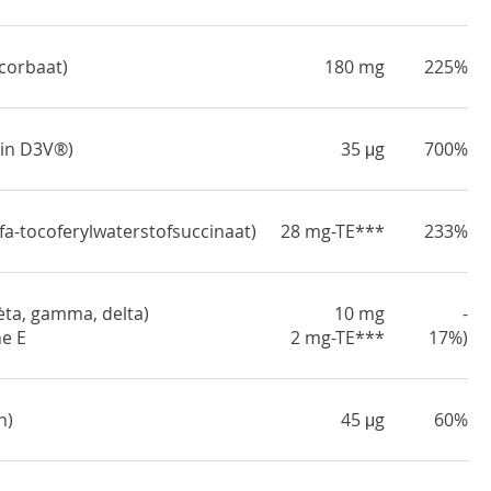
corbaat)
180 mg
225%
min D3V®)
35 μg
700%
lfa-tocoferylwaterstofsuccinaat)
28 mg-TE***
233%
ta, gamma, delta)
10 mg
-
e E
2 mg-TE***
17%)
n)
45 μg
60%