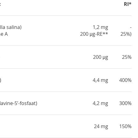
:
RI*
la salina)
1,2 mg
-
ne A
200 μg-RE**
25%)
)
200 μg
25%
)
4,4 mg
400%
avine-5’-fosfaat)
4,2 mg
300%
24 mg
150%