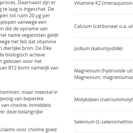
proces. Daarnaast zijn er
Vitamine K2 (menaquinon-
 te laag is ingeschat. De
pen tot ruim 20 µg per
 oplopen vanwege een
Calcium (carbonaat o.a. u
en die de opname van
 met name veganisten geldt
wege het feit dat vitamine
 dierlijke bron. De Elke
Jodium (kaliumjodide)
e biologisch actieve
t gekozen voor het
van B12 komt namelijk van
Magnesium (hydroxide ui
Magnesium, magnesiumas
vitaminen, maar meestal in
 gevolg van beperkte
Molybdeen (natriummolyb
 van choline. Inmiddels
er deze belangrijke
Selenium (L-selenomethio
claims voor choline goed