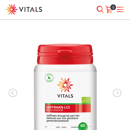
0
INLOGGEN
HEB JE VRAGEN?
We staan elke dag voor je klaar!
E-mailadres
I
ndien we je ergens mee kunnen
helpen, neem dan contact met
ons op:
Wachtwoord
075-6476050
Toon
Wachtwoord
wachtwoord
vergeten?
Blijf ingelogd