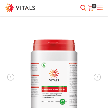
0
INLOGGEN
HEB JE VRAGEN?
We staan elke dag voor je klaar!
E-mailadres
I
ndien we je ergens mee kunnen
helpen, neem dan contact met
ons op:
Wachtwoord
075-6476050
Toon
Wachtwoord
wachtwoord
vergeten?
Blijf ingelogd