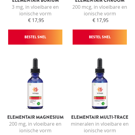
ELEMENTAIR BORIUM
ELEMENTAIR CHROOM
INLOGGEN
3 mg, in vloeibare en
200 mcg, in vloeibare en
ionische vorm
ionische vorm
€ 17,95
€ 17,95
BESTEL SNEL
BESTEL SNEL
ELEMENTAIR MAGNESIUM
ELEMENTAIR MULTI-TRACE
200 mg, in vloeibare en
mineralen in vloeibare en
ionische vorm
ionische vorm