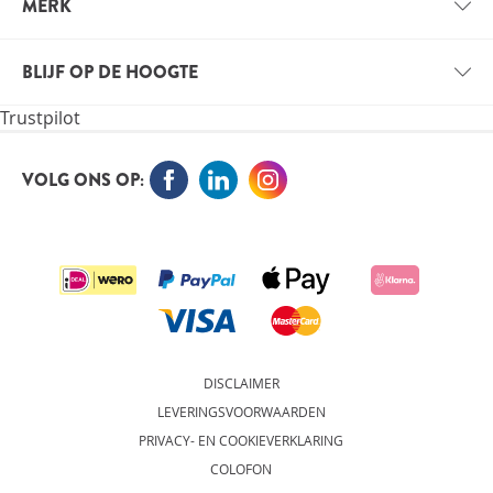
VERZENDINFORMATIE
MERK
VOORDELEN VOOR PROFESSIONALS
VITALS
VACATURES
BLIJF OP DE HOOGTE
VITALE KENNIS
Trustpilot
ORTHOKENNIS
MELD JE NU AAN VOOR DE NIEUWSBRIEF EN BLIJF OP
DE HOOGTE
VOLG ONS OP:
AANMELDEN
DISCLAIMER
LEVERINGSVOORWAARDEN
PRIVACY- EN COOKIEVERKLARING
COLOFON