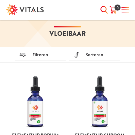
0
VLOEIBAAR
INLOGGEN
HEB JE VRAGEN?
We staan elke dag voor je klaar!
E-mailadres
I
ndien we je ergens mee kunnen
Filteren
Sorteren
helpen, neem dan contact met
ons op:
Wachtwoord
075-6476050
Toon
Wachtwoord
wachtwoord
vergeten?
Blijf ingelogd