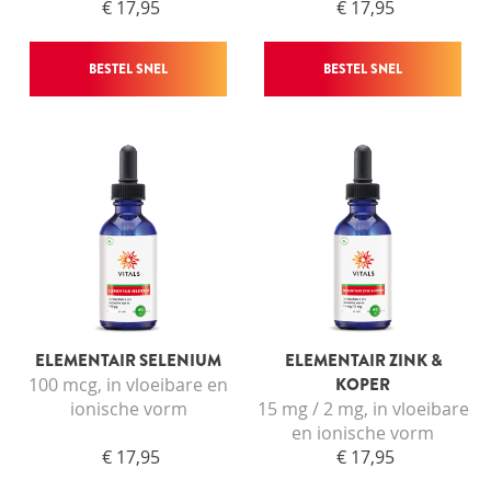
€ 17,95
€ 17,95
BESTEL SNEL
BESTEL SNEL
ELEMENTAIR SELENIUM
ELEMENTAIR ZINK &
100 mcg, in vloeibare en
KOPER
ionische vorm
15 mg / 2 mg, in vloeibare
en ionische vorm
€ 17,95
€ 17,95