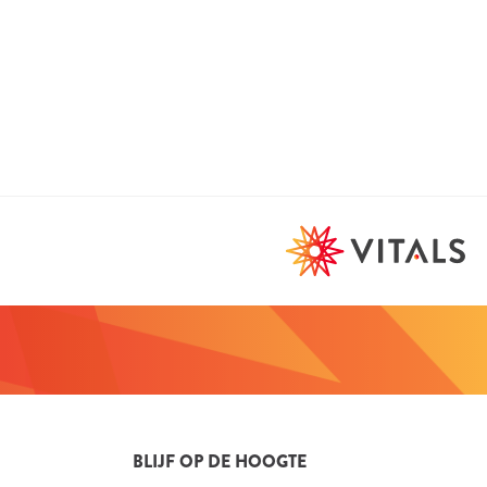
fessionele productinformatie
fessionele ondersteuning
ates en publicaties van stichting Orthokennis
ioneel: aflevering bij cliënt
ioneel: commissiesysteem
BLIJF OP DE HOOGTE