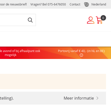
voor de nieuwsbrief!
Vragen? Bel
075-6476050
Contact
Nederland
0
EUWE KLANT
de avond of bij afhaalpunt ook
Portovrij vanaf € 40,- (in NL en BE)
 nog geen account hebt, maak dan eenvoudig en snel een
mogelijk
ulier of zakelijk account aan:
COUNT AANVRAGEN
DELEN VAN EEN ZAKELIJK ACCOUNT
elling).
Meer informatie
elijke handelsvoorwaarden
ffelkortingen