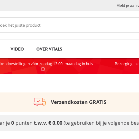
Meld je aan 
VIDEO
OVER VITALS
N
NI
kendbestellingen vóór zondag 13:00, maandag in huis
Bezorging in 
Als je
partic
AC
Verzendkosten GRATIS
VOOR
rd
ar je
0
punten
t.w.v. € 0,00
(te gebruiken bij je volgende best
Wachtwoord vergeten?
Zak
Sta