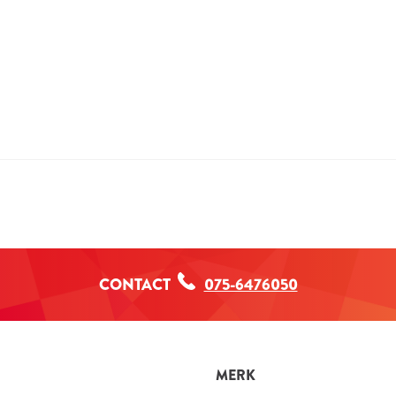
Pro
Pro
Upd
Opt
Opt
CONTACT
075-6476050
MERK