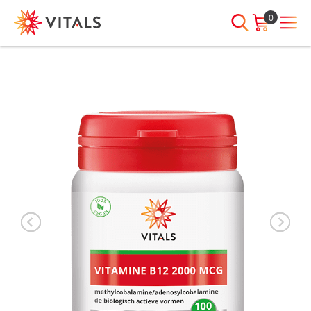
0
INLOGGEN
HEB JE VRAGEN?
We staan elke dag voor je klaar!
E-mailadres
I
ndien we je ergens mee kunnen
helpen, neem dan contact met
ons op:
Wachtwoord
075-6476050
Toon
Wachtwoord
wachtwoord
vergeten?
Blijf ingelogd