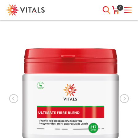
0
INLOGGEN
HEB JE VRAGEN?
We staan elke dag voor je klaar!
E-mailadres
I
ndien we je ergens mee kunnen
helpen, neem dan contact met
ons op:
Wachtwoord
075-6476050
Toon
Wachtwoord
wachtwoord
vergeten?
Blijf ingelogd