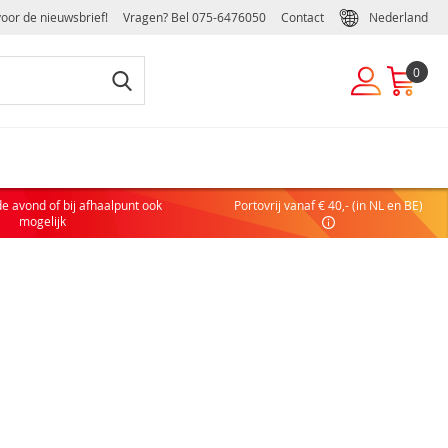
voor de nieuwsbrief!
Vragen? Bel
075-6476050
Contact
Nederland
0
EUWE KLANT
de avond of bij afhaalpunt ook
Portovrij vanaf € 40,- (in NL en BE)
 nog geen account hebt, maak dan eenvoudig en snel een
mogelijk
ulier of zakelijk account aan:
COUNT AANVRAGEN
DELEN VAN EEN ZAKELIJK ACCOUNT
elijke handelsvoorwaarden
ffelkortingen