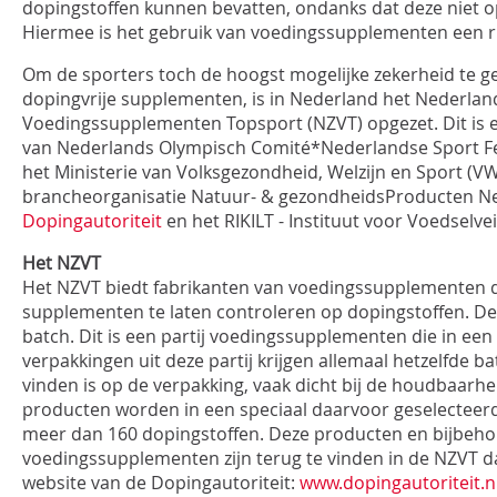
dopingstoffen kunnen bevatten, ondanks dat deze niet op
Hiermee is het gebruik van voedingssupplementen een ri
INLOGGEN
Om de sporters toch de hoogst mogelijke zekerheid te g
dopingvrije supplementen, is in Nederland het Nederla
Voedingssupplementen Topsport (NZVT) opgezet. Dit is ee
van Nederlands Olympisch Comité*Nederlandse Sport F
het Ministerie van Volksgezondheid, Welzijn en Sport (VW
brancheorganisatie Natuur- & gezondheidsProducten N
Dopingautoriteit
en het RIKILT - Instituut voor Voedselvei
Het NZVT
Het NZVT biedt fabrikanten van voedingssupplementen 
supplementen te laten controleren op dopingstoffen. De
batch. Dit is een partij voedingssupplementen die in een
verpakkingen uit deze partij krijgen allemaal hetzelfde
vinden is op de verpakking, vaak dicht bij de houdbaar
producten worden in een speciaal daarvoor geselecteer
meer dan 160 dopingstoffen. Deze producten en bijbeh
voedingssupplementen zijn terug te vinden in de NZVT d
website van de Dopingautoriteit:
www.dopingautoriteit.n