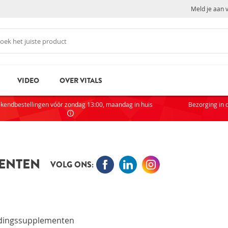
Meld je aan 
VIDEO
OVER VITALS
N
NI
kendbestellingen vóór zondag 13:00, maandag in huis
Bezorging in 
Als je
partic
AC
ENTEN
VOLG ONS:
VOOR
rd
Wachtwoord vergeten?
Zak
Sta
edingssupplementen