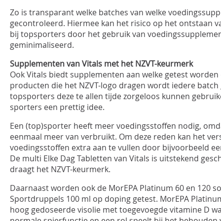
Zo is transparant welke batches van welke voedingssupp
gecontroleerd. Hiermee kan het risico op het ontstaan v
bij topsporters door het gebruik van voedingssupplem
geminimaliseerd.
Supplementen van Vitals met het NZVT-keurmerk
Ook Vitals biedt supplementen aan welke getest worden 
producten die het NZVT-logo dragen wordt iedere batch
topsporters deze te allen tijde zorgeloos kunnen gebrui
sporters een prettig idee.
Een (top)sporter heeft meer voedingsstoffen nodig, omd
eenmaal meer van verbruikt. Om deze reden kan het vers
voedingsstoffen extra aan te vullen door bijvoorbeeld een
De multi Elke Dag Tabletten van Vitals is uitstekend gesc
draagt het NZVT-keurmerk.
Daarnaast worden ook de MorEPA Platinum 60 en 120 sof
Sportdruppels 100 ml op doping getest. MorEPA Platinum
hoog gedoseerde visolie met toegevoegde vitamine D wa
normale spierfunctie en een rol speelt bij het behouden