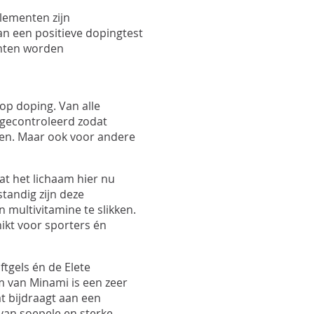
lementen zijn
an een positieve dopingtest
enten worden
op doping. Van alle
 gecontroleerd zodat
ken. Maar ook voor andere
at het lichaam hier nu
tandig zijn deze
 multivitamine te slikken.
hikt voor sporters én
tgels én de Elete
 van Minami is een zeer
t bijdraagt aan een
 van soepele en sterke