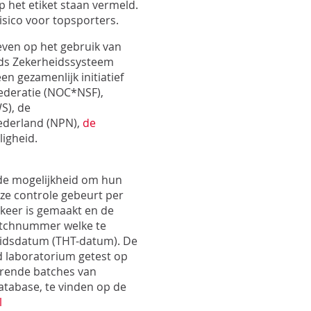
Pro
 het etiket staan vermeld.
Pro
sico voor topsporters.
Upd
even op het gebruik van
Opt
nds Zekerheidssysteem
Opt
n gezamenlijk initiatief
ederatie (NOC*NSF),
S), de
ederland (NPN),
de
ligheid.
de mogelijkheid om hun
ze controle gebeurt per
 keer is gemaakt en de
 batchnummer welke te
heidsdatum (THT-datum). De
d laboratorium getest op
orende batches van
atabase, te vinden op de
l