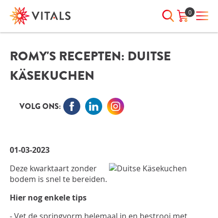
0
ROMY'S RECEPTEN: DUITSE
INLOGGEN
HEB JE VRAGEN?
KÄSEKUCHEN
We staan elke dag voor je klaar!
E-mailadres
I
ndien we je ergens mee kunnen
helpen, neem dan contact met
VOLG ONS:
ons op:
Wachtwoord
075-6476050
01-03-2023
Toon
Wachtwoord
Deze kwarktaart zonder
wachtwoord
vergeten?
bodem is snel te bereiden.
Blijf ingelogd
Hier nog enkele tips
- Vet de springvorm helemaal in en bestrooi met