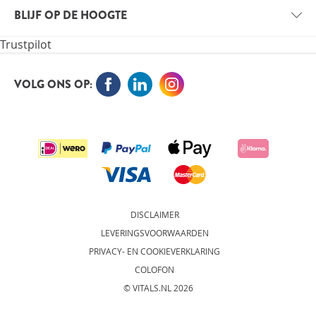
VITALS
VACATURES
BLIJF OP DE HOOGTE
VITALE KENNIS
Trustpilot
ORTHOKENNIS
MELD JE NU AAN VOOR DE NIEUWSBRIEF EN BLIJF OP
DE HOOGTE
VOLG ONS OP:
AANMELDEN
DISCLAIMER
LEVERINGSVOORWAARDEN
PRIVACY- EN COOKIEVERKLARING
COLOFON
© VITALS.NL 2026