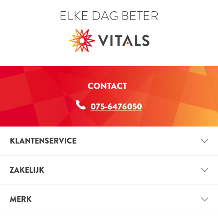
ELKE DAG BETER
CONTACT
075-6476050
KLANTENSERVICE
CONTACT
ZAKELIJK
BETAALINFORMATIE
ZAKELIJK ACCOUNT
VERZENDINFORMATIE
MERK
VOORDELEN VOOR PROFESSIONALS