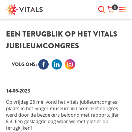
0
EEN TERUGBLIK OP HET VITALS
INLOGGEN
HEB JE VRAGEN?
JUBILEUMCONGRES
We staan elke dag voor je klaar!
E-mailadres
I
ndien we je ergens mee kunnen
helpen, neem dan contact met
VOLG ONS:
ons op:
Wachtwoord
075-6476050
14-06-2023
Toon
Wachtwoord
Op vrijdag 26 mei vond het Vitals jubileumcongres
wachtwoord
vergeten?
plaats in het Singer museum in Laren. Het congres
werd door de bezoekers beloond met rapportcijfer
Blijf ingelogd
8,4. Een geslaagde dag waar we met plezier op
terugkijken!