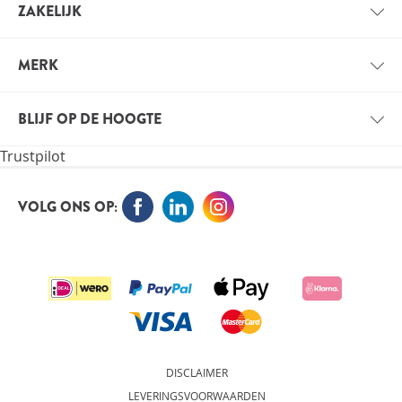
ZAKELIJK
BETAALINFORMATIE
ZAKELIJK ACCOUNT
VERZENDINFORMATIE
MERK
VOORDELEN VOOR PROFESSIONALS
VITALS
VACATURES
BLIJF OP DE HOOGTE
VITALE KENNIS
Trustpilot
ORTHOKENNIS
MELD JE NU AAN VOOR DE NIEUWSBRIEF EN BLIJF OP
DE HOOGTE
VOLG ONS OP:
AANMELDEN
DISCLAIMER
LEVERINGSVOORWAARDEN