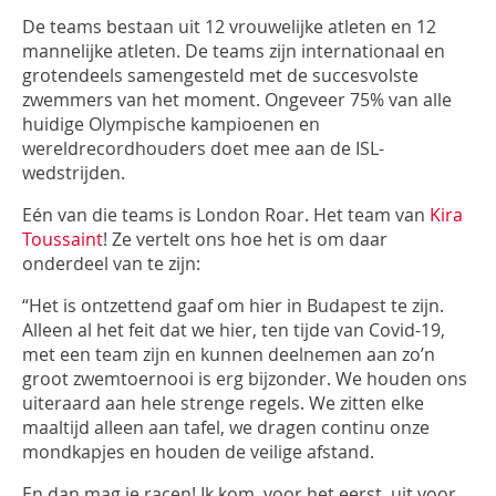
INLOGGEN
De teams bestaan uit 12 vrouwelijke atleten en 12
mannelijke atleten. De teams zijn internationaal en
grotendeels samengesteld met de succesvolste
zwemmers van het moment. Ongeveer 75% van alle
huidige Olympische kampioenen en
wereldrecordhouders doet mee aan de ISL-
wedstrijden.
Eén van die teams is London Roar. Het team van
Kira
Toussaint
! Ze vertelt ons hoe het is om daar
onderdeel van te zijn:
“Het is ontzettend gaaf om hier in Budapest te zijn.
Alleen al het feit dat we hier, ten tijde van Covid-19,
met een team zijn en kunnen deelnemen aan zo’n
groot zwemtoernooi is erg bijzonder. We houden ons
uiteraard aan hele strenge regels. We zitten elke
maaltijd alleen aan tafel, we dragen continu onze
mondkapjes en houden de veilige afstand.
En dan mag je racen! Ik kom, voor het eerst, uit voor