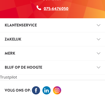
075-6476050
KLANTENSERVICE
CONTACT
ZAKELIJK
BETAALINFORMATIE
ZAKELIJK ACCOUNT
VERZENDINFORMATIE
MERK
VOORDELEN VOOR PROFESSIONALS
VITALS
VACATURES
BLIJF OP DE HOOGTE
VITALE KENNIS
Trustpilot
ORTHOKENNIS
MELD JE NU AAN VOOR DE NIEUWSBRIEF EN BLIJF OP
DE HOOGTE
VOLG ONS OP: