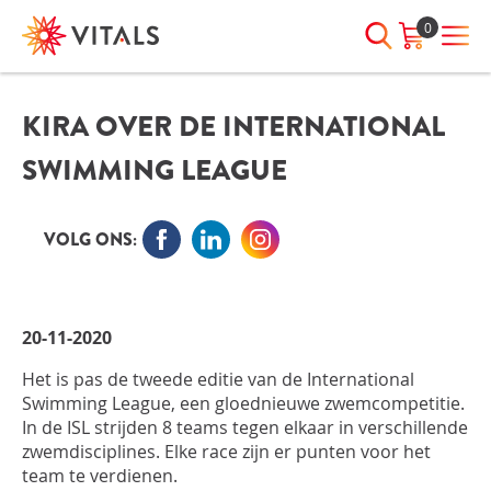
0
KIRA OVER DE INTERNATIONAL
INLOGGEN
HEB JE VRAGEN?
SWIMMING LEAGUE
We staan elke dag voor je klaar!
E-mailadres
I
ndien we je ergens mee kunnen
helpen, neem dan contact met
VOLG ONS:
ons op:
Wachtwoord
075-6476050
20-11-2020
Toon
Wachtwoord
Het is pas de tweede editie van de International
wachtwoord
vergeten?
Swimming League, een gloednieuwe zwemcompetitie.
In de ISL strijden 8 teams tegen elkaar in verschillende
Blijf ingelogd
zwemdisciplines. Elke race zijn er punten voor het
team te verdienen.