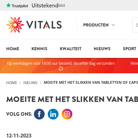
Trustpilot
PRODUCTEN
HOME
KENNIS
KWALITEIT
NIEUWS
SPORT
INLOGGE
HEB JE VRAGEN?
Op werkdagen vóór 18:00 uur besteld, dezelfde dag verzonden
Wee
We staan elke dag voor je klaar!
E-mailadres
I
ndien we je ergens mee kunnen
helpen, neem dan contact met
MOEITE MET HET SLIKKEN VAN TABLETTEN OF CAPS
HOME
NIEUWS
ons op:
MOEITE MET HET SLIKKEN VAN TAB
075-6476050
Wachtwoord
VOLG ONS:
Toon wachtwoo
Blijf ingelogd
12-11-2023