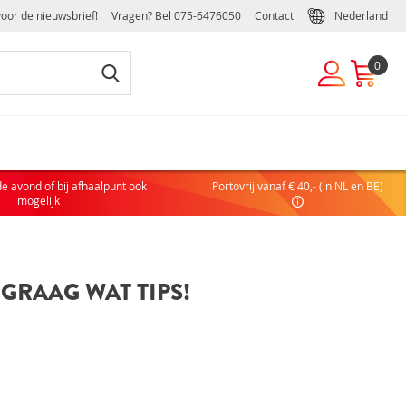
voor de nieuwsbrief!
Vragen? Bel
075-6476050
Contact
Nederland
0
EUWE KLANT
de avond of bij afhaalpunt ook
Portovrij vanaf € 40,- (in NL en BE)
 nog geen account hebt, maak dan eenvoudig en snel een
mogelijk
ulier of zakelijk account aan:
COUNT AANVRAGEN
GRAAG WAT TIPS!
DELEN VAN EEN ZAKELIJK ACCOUNT
elijke handelsvoorwaarden
ffelkortingen