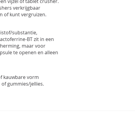
n vijzel of tablet crusher.
ushers verkrijgbaar
 of kunt vergruizen.
stof/substantie,
ctoferrine-BT zit in een
cherming, maar voor
apsule te openen en alleen
 of kauwbare vorm
 of gummies/jellies.