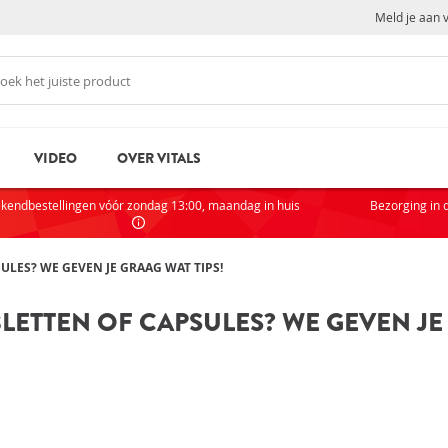
Meld je aan 
VIDEO
OVER VITALS
N
NI
kendbestellingen vóór zondag 13:00, maandag in huis
Bezorging in 
Als je
partic
ULES? WE GEVEN JE GRAAG WAT TIPS!
AC
LETTEN OF CAPSULES? WE GEVEN JE 
VOOR
rd
Wachtwoord vergeten?
Zak
Sta