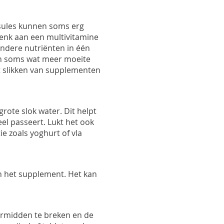
Pro
Pro
Upd
psules kunnen soms erg
Opt
Denk aan een multivitamine
Opt
andere nutriënten in één
kan soms wat meer moeite
et slikken van supplementen
rote slok water. Dit helpt
eel passeert. Lukt het ook
e zoals yoghurt of vla
n het supplement. Het kan
ormidden te breken en de