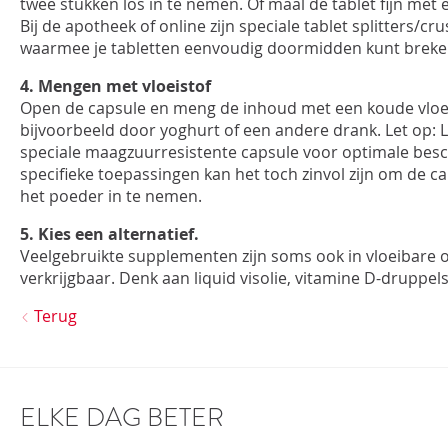
twee stukken los in te nemen. Of maal de tablet fijn met ee
Bij de apotheek of online zijn speciale tablet splitters/cr
waarmee je tabletten eenvoudig doormidden kunt breken
4. Mengen met vloeistof
Open de capsule en meng de inhoud met een koude vloei
bijvoorbeeld door yoghurt of een andere drank. Let op: La
speciale maagzuurresistente capsule voor optimale bes
specifieke toepassingen kan het toch zinvol zijn om de c
het poeder in te nemen.
5. Kies een alternatief.
Veelgebruikte supplementen zijn soms ook in vloeibare
verkrijgbaar. Denk aan liquid visolie, vitamine D-druppels
Terug
ELKE DAG BETER