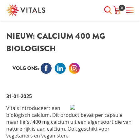
0
NIEUW: CALCIUM 400 MG
INLOGGEN
HEB JE VRAGEN?
BIOLOGISCH
We staan elke dag voor je klaar!
E-mailadres
I
ndien we je ergens mee kunnen
helpen, neem dan contact met
VOLG ONS:
ons op:
Wachtwoord
075-6476050
31-01-2025
Toon
Wachtwoord
Vitals introduceert een
wachtwoord
vergeten?
biologisch calcium. Dit product bevat per capsule
maar liefst 400 mg calcium uit een algensoort die van
Blijf ingelogd
nature rijk is aan calcium. Ook geschikt voor
vegetariërs en veganisten.