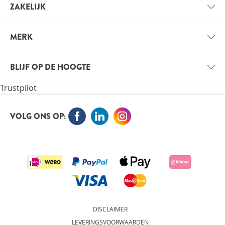
ZAKELIJK
BETAALINFORMATIE
ZAKELIJK ACCOUNT
VERZENDINFORMATIE
MERK
VOORDELEN VOOR PROFESSIONALS
VITALS
VACATURES
BLIJF OP DE HOOGTE
VITALE KENNIS
Trustpilot
ORTHOKENNIS
MELD JE NU AAN VOOR DE NIEUWSBRIEF EN BLIJF OP
DE HOOGTE
VOLG ONS OP:
AANMELDEN
DISCLAIMER
LEVERINGSVOORWAARDEN