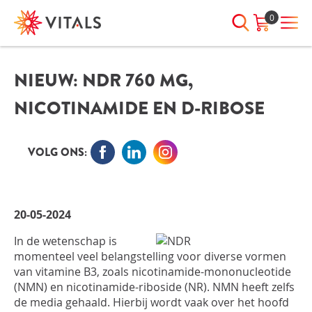
0
NIEUW: NDR 760 MG,
INLOGGEN
HEB JE VRAGEN?
NICOTINAMIDE EN D-RIBOSE
We staan elke dag voor je klaar!
E-mailadres
I
ndien we je ergens mee kunnen
helpen, neem dan contact met
VOLG ONS:
ons op:
Wachtwoord
075-6476050
20-05-2024
Toon
Wachtwoord
In de wetenschap is
wachtwoord
vergeten?
momenteel veel belangstelling voor diverse vormen
van vitamine B3, zoals nicotinamide-mononucleotide
Blijf ingelogd
(NMN) en nicotinamide-riboside (NR). NMN heeft zelfs
de media gehaald. Hierbij wordt vaak over het hoofd