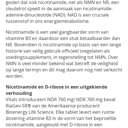
INLOGGEN
gezien dat ook nicotinamide, net als NMN en NR, een
sleutelrol speelt in de aanmaak van nicotinamide-
adenine-dinucleotide (NAD). NAD is een cruciale
tussenstof in ons energiemetabolisme.
Nicotinamide is een veel gangbaarder vorm van
vitamine B3 en daardoor een stuk betaalbaarder dan
NR. Bovendien is nicotinamide op basis van een lange
historie van veilig gebruik officieel toegelaten als
voedingssupplement, in tegenstelling tot NMN. Over
NMN is veel minder bekend wat betreft de veiligheid
op lange termijn en dit mag daarom nog niet verkocht
worden.
Nicotinamide en D-ribose in een uitgekiende
verhouding
Vitals introduceert NDR 760 mg! NDR 760 mg bevat
RiaGev-SR® van de Amerikaanse producent
Bioenergy Life Science. Elke tablet levert een ruime
dosering vitamine B3 in de vorm van het beproefde
nicotinamide, aangevuld met D-ribose in een