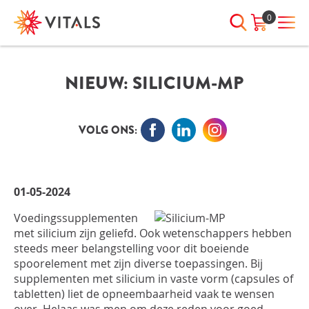
0
INLOGGEN
NIEUW: SILICIUM-MP
HEB JE VRAGEN?
We staan elke dag voor je klaar!
E-mailadres
I
ndien we je ergens mee kunnen
VOLG ONS:
helpen, neem dan contact met
ons op:
Wachtwoord
075-6476050
01-05-2024
Voedingssupplementen
Toon
Wachtwoord
met silicium zijn geliefd. Ook wetenschappers hebben
wachtwoord
vergeten?
steeds meer belangstelling voor dit boeiende
spoorelement met zijn diverse toepassingen. Bij
Blijf ingelogd
supplementen met silicium in vaste vorm (capsules of
tabletten) liet de opneembaarheid vaak te wensen