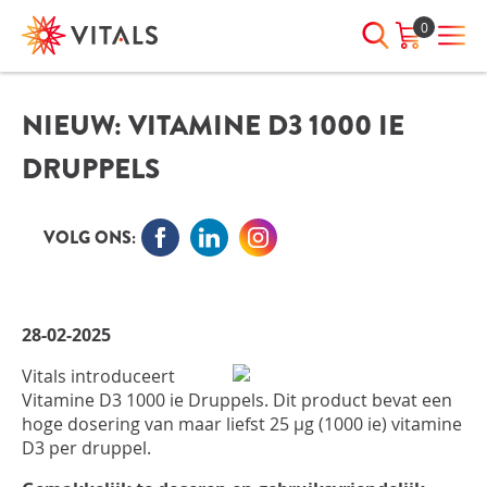
0
NIEUW: VITAMINE D3 1000 IE
INLOGGEN
HEB JE VRAGEN?
DRUPPELS
We staan elke dag voor je klaar!
E-mailadres
I
ndien we je ergens mee kunnen
helpen, neem dan contact met
VOLG ONS:
ons op:
Wachtwoord
075-6476050
28-02-2025
Toon
Wachtwoord
Vitals introduceert
wachtwoord
vergeten?
Vitamine D3 1000 ie Druppels. Dit product bevat een
hoge dosering van maar liefst 25 µg (1000 ie) vitamine
Blijf ingelogd
D3 per druppel.