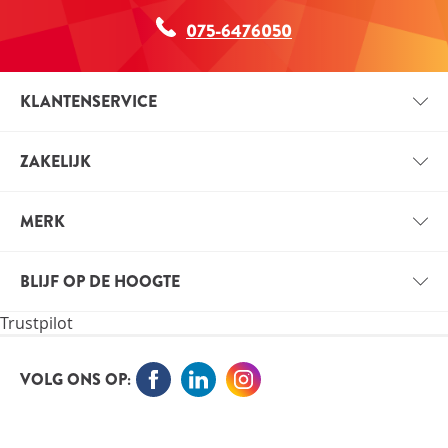
075-6476050
KLANTENSERVICE
CONTACT
ZAKELIJK
BETAALINFORMATIE
ZAKELIJK ACCOUNT
VERZENDINFORMATIE
MERK
VOORDELEN VOOR PROFESSIONALS
VITALS
VACATURES
BLIJF OP DE HOOGTE
VITALE KENNIS
Trustpilot
ORTHOKENNIS
MELD JE NU AAN VOOR DE NIEUWSBRIEF EN BLIJF OP
DE HOOGTE
VOLG ONS OP: