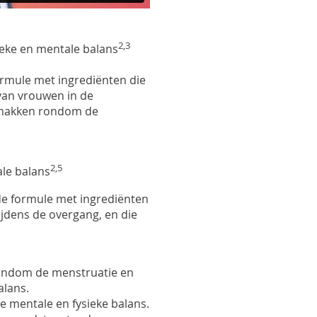
2,3
ieke en mentale balans
rmule met ingrediënten die
 van vrouwen in de
gemakken rondom de
2,5
ale balans
de formule met ingrediënten
tijdens de overgang, en die
ondom de menstruatie en
alans.
 mentale en fysieke balans.