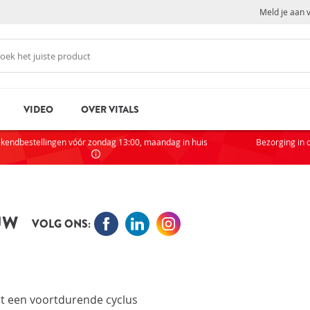
Meld je aan 
VIDEO
OVER VITALS
N
NI
kendbestellingen vóór zondag 13:00, maandag in huis
Bezorging in 
Als je
partic
AC
UW
VOLG ONS:
VOOR
rd
Wachtwoord vergeten?
Zak
Sta
pt een voortdurende cyclus