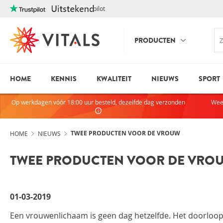
Trustpilot
PRODUCTEN
HOME
KENNIS
KWALITEIT
NIEUWS
SPORT
INLOGGE
HEB JE VRAGEN?
Op werkdagen vóór 18:00 uur besteld, dezelfde dag verzonden
Wee
We staan elke dag voor je klaar!
E-mailadres
I
ndien we je ergens mee kunnen
helpen, neem dan contact met
TWEE PRODUCTEN VOOR DE VROUW
HOME
NIEUWS
ons op:
TWEE PRODUCTEN VOOR DE VRO
075-6476050
Wachtwoord
01-03-2019
Toon wachtwoo
Een vrouwenlichaam is geen dag hetzelfde. Het doorloo
Blijf ingelogd