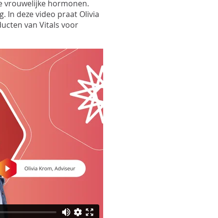
Pro
de vrouwelijke hormonen.
Pro
. In deze video praat
Olivia
Upd
ucten van Vitals voor
Opt
Opt