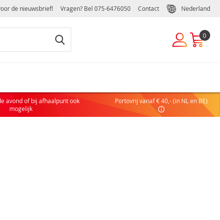
voor de nieuwsbrief!
Vragen? Bel
075-6476050
Contact
Nederland
0
EUWE KLANT
de avond of bij afhaalpunt ook
Portovrij vanaf € 40,- (in NL en BE)
 nog geen account hebt, maak dan eenvoudig en snel een
mogelijk
ulier of zakelijk account aan:
COUNT AANVRAGEN
DELEN VAN EEN ZAKELIJK ACCOUNT
elijke handelsvoorwaarden
ffelkortingen