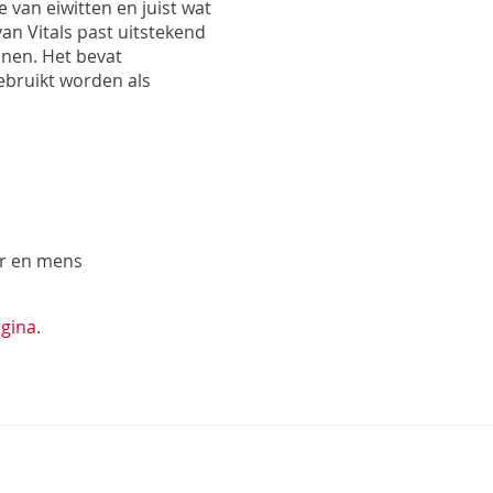
Pro
 van eiwitten en juist wat
Pro
an Vitals past uitstekend
Upd
nnen. Het bevat
Opt
ebruikt worden als
Opt
er en mens
gina
.