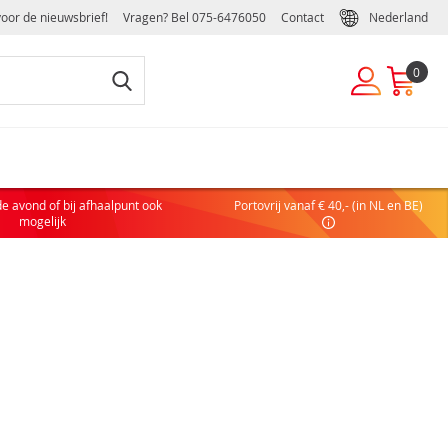
voor de nieuwsbrief!
Vragen? Bel
075-6476050
Contact
Nederland
0
EUWE KLANT
de avond of bij afhaalpunt ook
Portovrij vanaf € 40,- (in NL en BE)
 nog geen account hebt, maak dan eenvoudig en snel een
mogelijk
ulier of zakelijk account aan:
COUNT AANVRAGEN
DELEN VAN EEN ZAKELIJK ACCOUNT
elijke handelsvoorwaarden
ffelkortingen