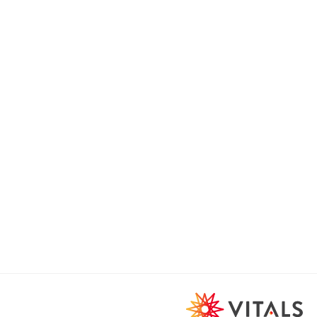
fessionele productinformatie
fessionele ondersteuning
ates en publicaties van stichting Orthokennis
ioneel: aflevering bij cliënt
ioneel: commissiesysteem