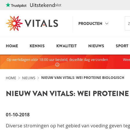
Trustpilot
PRODUCTEN
HOME
KENNIS
KWALITEIT
NIEUWS
SPORT
INLOGGE
HEB JE VRAGEN?
Op werkdagen vóór 18:00 uur besteld, dezelfde dag verzonden
Wee
We staan elke dag voor je klaar!
E-mailadres
I
ndien we je ergens mee kunnen
helpen, neem dan contact met
NIEUW VAN VITALS: WEI PROTEINE BIOLOGISCH
HOME
NIEUWS
ons op:
NIEUW VAN VITALS: WEI PROTEIN
075-6476050
Wachtwoord
01-10-2018
Toon wachtwoo
Diverse stromingen op het gebied van voeding geven te
Blijf ingelogd