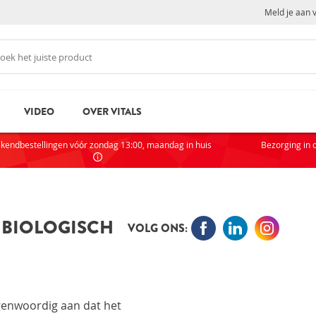
Meld je aan 
VIDEO
OVER VITALS
N
NI
kendbestellingen vóór zondag 13:00, maandag in huis
Bezorging in 
Als je
partic
AC
E BIOLOGISCH
VOLG ONS:
VOOR
rd
Wachtwoord vergeten?
Zak
Sta
genwoordig aan dat het