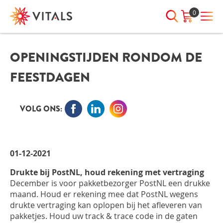
0
OPENINGSTIJDEN RONDOM DE
INLOGGEN
HEB JE VRAGEN?
FEESTDAGEN
We staan elke dag voor je klaar!
E-mailadres
I
ndien we je ergens mee kunnen
helpen, neem dan contact met
VOLG ONS:
ons op:
Wachtwoord
075-6476050
01-12-2021
Toon
Wachtwoord
Drukte bij PostNL
, houd rekening met vertraging
wachtwoord
vergeten?
De
cember
is voor pakketbezorger PostNL een drukke
maand.
Houd er rekening mee dat PostNL wegens
Blijf ingelogd
drukte vertraging kan oplopen bij het afleveren van
pakketjes. Houd uw track &
trace
code in de gaten