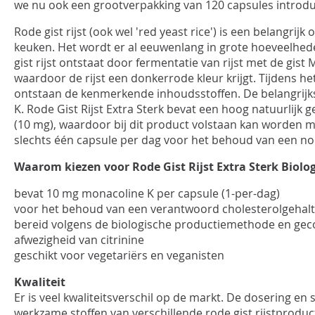
we nu ook een grootverpakking van 120 capsules introd
Rode gist rijst (ook wel 'red yeast rice') is een belangrij
INLOGGEN
keuken. Het wordt er al eeuwenlang in grote hoeveelh
gist rijst ontstaat door fermentatie van rijst met de gi
waardoor de rijst een donkerrode kleur krijgt. Tijdens h
ontstaan de kenmerkende inhoudsstoffen. De belangrijk
K. Rode Gist Rijst Extra Sterk bevat een hoog natuurlijk
(10 mg), waardoor bij dit product volstaan kan worden 
slechts één capsule per dag voor het behoud van een no
Waarom kiezen voor Rode Gist Rijst Extra Sterk Biolog
bevat 10 mg monacoline K per capsule (1-per-dag)
voor het behoud van een verantwoord cholesterolgehal
bereid volgens de biologische productiemethode en gec
afwezigheid van citrinine
geschikt voor vegetariërs en veganisten
Kwaliteit
Er is veel kwaliteitsverschil op de markt. De dosering en
werkzame stoffen van verschillende rode gist rijstproducte