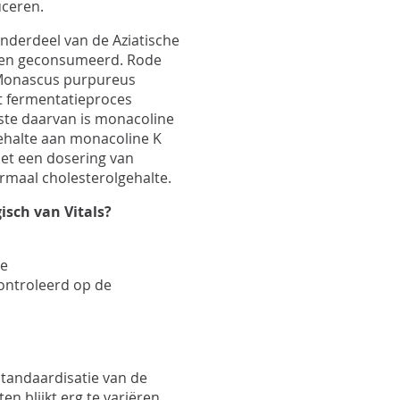
Pro
uceren.
Pro
k onderdeel van de Aziatische
Upd
eden geconsumeerd. Rode
Opt
st Monascus purpureus
Opt
et fermentatieproces
ste daarvan is monacoline
 gehalte aan monacoline K
met een dosering van
rmaal cholesterolgehalte.
isch van Vitals?
te
ontroleerd op de
 standaardisatie van de
n blijkt erg te variëren.