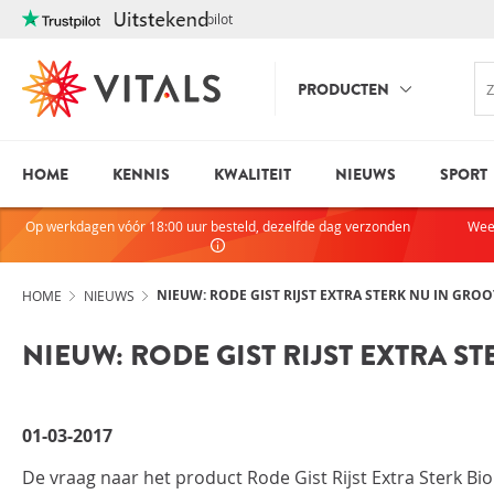
Trustpilot
PRODUCTEN
HOME
KENNIS
KWALITEIT
NIEUWS
SPORT
INLOGGE
HEB JE VRAGEN?
Op werkdagen vóór 18:00 uur besteld, dezelfde dag verzonden
Wee
We staan elke dag voor je klaar!
E-mailadres
I
ndien we je ergens mee kunnen
helpen, neem dan contact met
NIEUW: RODE GIST RIJST EXTRA STERK NU IN GRO
HOME
NIEUWS
ons op:
NIEUW: RODE GIST RIJST EXTRA 
075-6476050
Wachtwoord
01-03-2017
Toon wachtwoo
De vraag naar het product Rode Gist Rijst Extra Sterk Bio
Blijf ingelogd