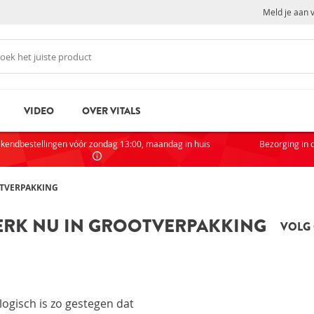
Meld je aan 
VIDEO
OVER VITALS
N
NI
kendbestellingen vóór zondag 13:00, maandag in huis
Bezorging in 
Als je
partic
OTVERPAKKING
AC
STERK NU IN GROOTVERPAKKING
VOLG 
VOOR
rd
Wachtwoord vergeten?
Zak
Sta
logisch is zo gestegen dat