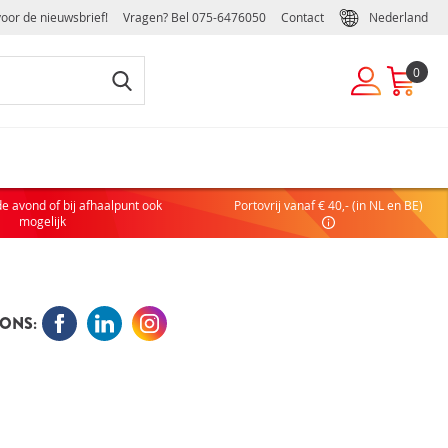
voor de nieuwsbrief!
Vragen? Bel
075-6476050
Contact
Nederland
0
EUWE KLANT
de avond of bij afhaalpunt ook
Portovrij vanaf € 40,- (in NL en BE)
 nog geen account hebt, maak dan eenvoudig en snel een
mogelijk
ulier of zakelijk account aan:
COUNT AANVRAGEN
ONS:
DELEN VAN EEN ZAKELIJK ACCOUNT
elijke handelsvoorwaarden
ffelkortingen