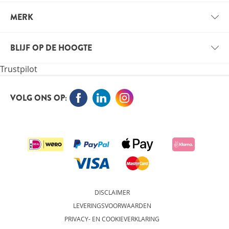
ZAKELIJK ACCOUNT
VERZENDINFORMATIE
MERK
VOORDELEN VOOR PROFESSIONALS
VITALS
VACATURES
BLIJF OP DE HOOGTE
VITALE KENNIS
Trustpilot
ORTHOKENNIS
MELD JE NU AAN VOOR DE NIEUWSBRIEF EN BLIJF OP
DE HOOGTE
VOLG ONS OP:
AANMELDEN
DISCLAIMER
LEVERINGSVOORWAARDEN
PRIVACY- EN COOKIEVERKLARING