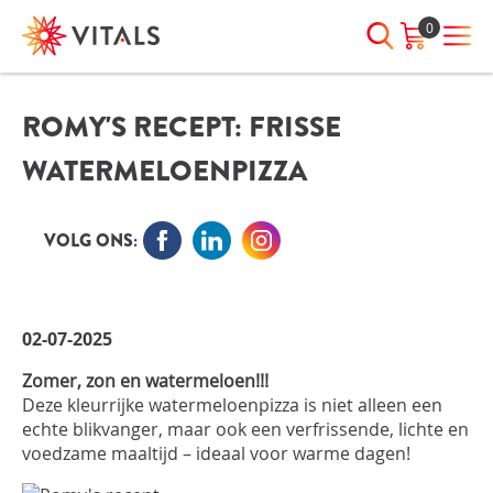
0
ROMY'S RECEPT: FRISSE
INLOGGEN
HEB JE VRAGEN?
WATERMELOENPIZZA
We staan elke dag voor je klaar!
E-mailadres
I
ndien we je ergens mee kunnen
helpen, neem dan contact met
VOLG ONS:
ons op:
Wachtwoord
075-6476050
02-07-2025
Toon
Wachtwoord
Zomer, zon en watermeloen!!!
wachtwoord
vergeten?
Deze kleurrijke watermeloenpizza is niet alleen een
echte blikvanger, maar ook een verfrissende, lichte en
Blijf ingelogd
voedzame maaltijd – ideaal voor warme dagen!