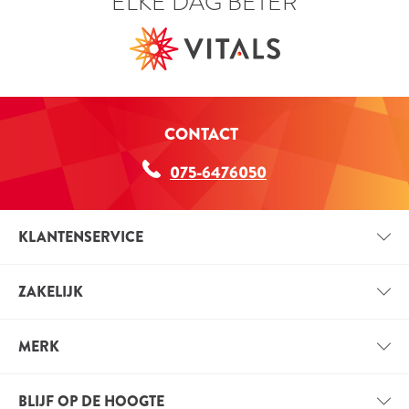
ELKE DAG BETER
CONTACT
075-6476050
KLANTENSERVICE
CONTACT
ZAKELIJK
BETAALINFORMATIE
ZAKELIJK ACCOUNT
VERZENDINFORMATIE
MERK
VOORDELEN VOOR PROFESSIONALS
VITALS
VACATURES
BLIJF OP DE HOOGTE