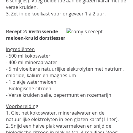
6 schijfjes). Voeg beide toe aan de glazen karaf met de
verse kruiden.
3. Zet in de koelkast voor ongeveer 1 á 2 uur.
Recept 2: Verfrissende
meloen-kruid dorstlesser
Ingrediënten
- 500 ml kokoswater
- 400 ml mineraalwater
- 5 ml vloeibare natuurlijke elektrolyten met natrium,
chloride, kalium en magnesium
- 1 plakje watermeloen
- Biologische citroen
- Verse kruiden salie, pepermunt en rozemarijn
Voorbereiding
1. Giet het kokoswater, mineraalwater en de
natuurlijke elektrolyten in een glazen karaf (1 liter).
2. Snijd een halve plak watermeloen en snijd de
biologische citroen in plakjes (ca. 4 schijfjes). Voeg