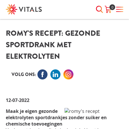
0
ROMY'S RECEPT: GEZONDE
INLOGGEN
HEB JE VRAGEN?
SPORTDRANK MET
We staan elke dag voor je klaar!
E-mailadres
I
ndien we je ergens mee kunnen
ELEKTROLYTEN
helpen, neem dan contact met
ons op:
Wachtwoord
VOLG ONS:
075-6476050
Toon
Wachtwoord
12-07-2022
wachtwoord
vergeten?
Maak je eigen gezonde
Blijf ingelogd
elektrolyten sportdrankjes zonder suiker en
chemische toevoegingen