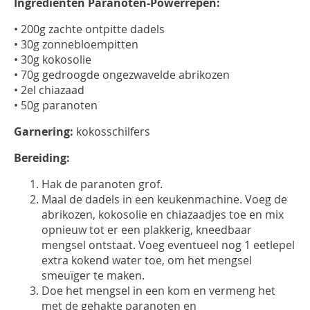
Ingrediënten Paranoten-Powerrepen:
• 200g zachte ontpitte dadels
• 30g zonnebloempitten
• 30g kokosolie
• 70g gedroogde ongezwavelde abrikozen
• 2el chiazaad
• 50g paranoten
Garnering:
kokosschilfers
Bereiding:
Hak de paranoten grof.
Maal de dadels in een keukenmachine. Voeg de
abrikozen, kokosolie en chiazaadjes toe en mix
opnieuw tot er een plakkerig, kneedbaar
mengsel ontstaat. Voeg eventueel nog 1 eetlepel
extra kokend water toe, om het mengsel
smeuïger te maken.
Doe het mengsel in een kom en vermeng het
met de gehakte paranoten en