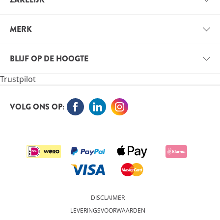
BETAALINFORMATIE
ZAKELIJK ACCOUNT
VERZENDINFORMATIE
MERK
VOORDELEN VOOR PROFESSIONALS
VITALS
VACATURES
BLIJF OP DE HOOGTE
VITALE KENNIS
Trustpilot
ORTHOKENNIS
MELD JE NU AAN VOOR DE NIEUWSBRIEF EN BLIJF OP
DE HOOGTE
VOLG ONS OP:
AANMELDEN
DISCLAIMER
LEVERINGSVOORWAARDEN