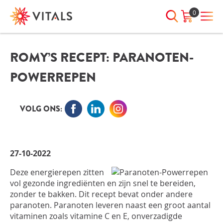
0
ROMY’S RECEPT: PARANOTEN-
INLOGGEN
HEB JE VRAGEN?
POWERREPEN
We staan elke dag voor je klaar!
E-mailadres
I
ndien we je ergens mee kunnen
helpen, neem dan contact met
VOLG ONS:
ons op:
Wachtwoord
075-6476050
27-10-2022
Toon
Wachtwoord
Deze energierepen zitten
wachtwoord
vergeten?
vol gezonde ingrediënten en zijn snel te bereiden,
zonder te bakken. Dit recept bevat onder andere
Blijf ingelogd
paranoten. Paranoten leveren naast een groot aantal
vitaminen zoals vitamine C en E, onverzadigde