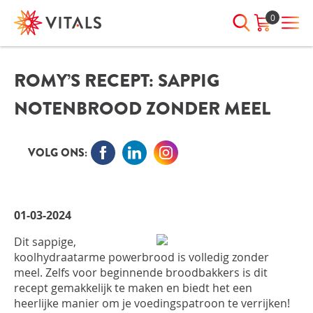
0
ROMY’S RECEPT: SAPPIG
INLOGGEN
HEB JE VRAGEN?
NOTENBROOD ZONDER MEEL
We staan elke dag voor je klaar!
E-mailadres
I
ndien we je ergens mee kunnen
helpen, neem dan contact met
VOLG ONS:
ons op:
Wachtwoord
075-6476050
01-03-2024
Toon
Wachtwoord
Dit sappige,
wachtwoord
vergeten?
koolhydraatarme powerbrood is volledig zonder
meel. Zelfs voor beginnende broodbakkers is dit
Blijf ingelogd
recept gemakkelijk te maken en biedt het een
heerlijke manier om je voedingspatroon te verrijken!