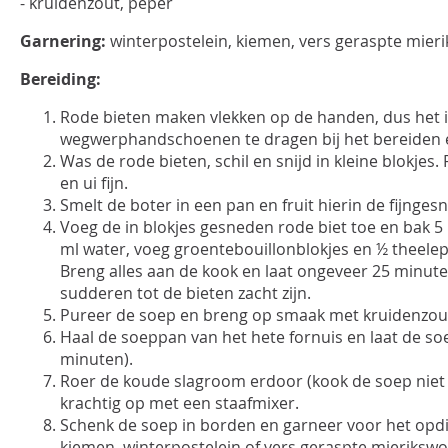
- kruidenzout, peper
Garnering:
winterpostelein, kiemen, vers geraspte mieri
Bereiding:
Rode bieten maken vlekken op de handen, dus het 
wegwerphandschoenen te dragen bij het bereiden 
Was de rode bieten, schil en snijd in kleine blokjes.
en ui fijn.
Smelt de boter in een pan en fruit hierin de fijnges
Voeg de in blokjes gesneden rode biet toe en bak 5
ml water, voeg groentebouillonblokjes en ½ theele
Breng alles aan de kook en laat ongeveer 25 minu
sudderen tot de bieten zacht zijn.
Pureer de soep en breng op smaak met kruidenzou
Haal de soeppan van het hete fornuis en laat de soe
minuten).
Roer de koude slagroom erdoor (kook de soep niet
krachtig op met een staafmixer.
Schenk de soep in borden en garneer voor het opdi
kiemen, winterpostelein of vers geraspte mierikswor