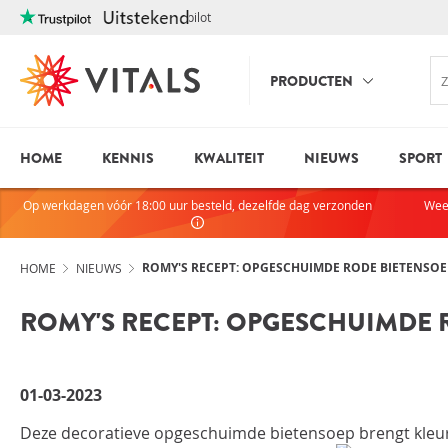
Trustpilot
PRODUCTEN
HOME
KENNIS
KWALITEIT
NIEUWS
SPORT
INLOGGE
HEB JE VRAGEN?
Op werkdagen vóór 18:00 uur besteld, dezelfde dag verzonden
Wee
We staan elke dag voor je klaar!
E-mailadres
I
ndien we je ergens mee kunnen
helpen, neem dan contact met
ROMY'S RECEPT: OPGESCHUIMDE RODE BIETENSOE
HOME
NIEUWS
ons op:
ROMY'S RECEPT: OPGESCHUIMDE 
075-6476050
Wachtwoord
01-03-2023
Toon wachtwoo
Deze decoratieve opgeschuimde bietensoep brengt kleur
Blijf ingelogd