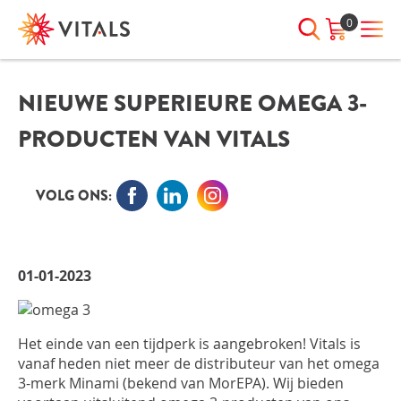
0
NIEUWE SUPERIEURE OMEGA 3-
INLOGGEN
HEB JE VRAGEN?
PRODUCTEN VAN VITALS
We staan elke dag voor je klaar!
E-mailadres
I
ndien we je ergens mee kunnen
helpen, neem dan contact met
VOLG ONS:
ons op:
Wachtwoord
075-6476050
01-01-2023
Toon
Wachtwoord
wachtwoord
vergeten?
Het einde van een tijdperk is aangebroken! Vitals is
Blijf ingelogd
vanaf heden niet meer de distributeur van het omega
3-merk Minami (bekend van MorEPA). Wij bieden