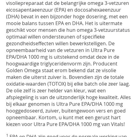
visoliepreparaat dat de belangrijke omega 3-vetzuren
eicosapentaeenzuur (EPA) en docosahexaeenzuur
(DHA) bevat in een bijzonder hoge dosering, met een
mooie balans tussen EPA en DHA. Het is uitermate
geschikt voor mensen die hun omega 3-vetzuurstatus
optimaal willen ondersteunen of specifieke
gezondheidseffecten willen bewerkstelligen. De
opneembaarheid van de vetzuren in Ultra Pure
EPA/DHA 1000 mg is uitstekend omdat deze in de
hoogwaardige triglyceridenvorm zijn. Producent
Golden Omega staat erom bekend dat ze visolie
maken die uiterst zuiver is. Bovendien zijn de totale
oxidatie-waarden (TOTOX) bij elke batch olie zeer laag.
De olie zelf is zeer helder van kleur, wat een
afspiegeling is van de uitzonderlijk hoge kwaliteit. Alles
bij elkaar genomen is Ultra Pure EPA/DHA 1000 mg
hooggedoseerd, zuiver, buitengewoon vers en goed
opneembaar. Kortom, u kunt met een gerust hart
kiezen voor Ultra Pure EPA/DHA 1000 mg van Vitals!
1
EPA en DHA zijn goed voor de normale werking van