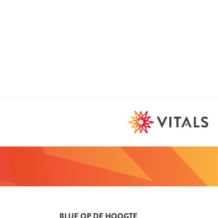
fessionele productinformatie
fessionele ondersteuning
ates en publicaties van stichting Orthokennis
ioneel: aflevering bij cliënt
ioneel: commissiesysteem
BLIJF OP DE HOOGTE