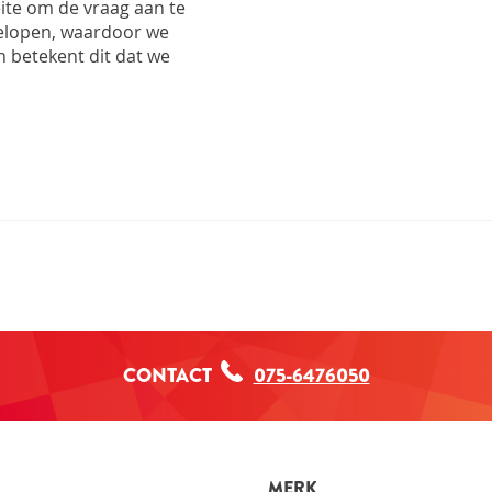
Pro
te om de vraag aan te
Pro
gelopen, waardoor we
Upd
n betekent dit dat we
Opt
Opt
CONTACT
075-6476050
MERK