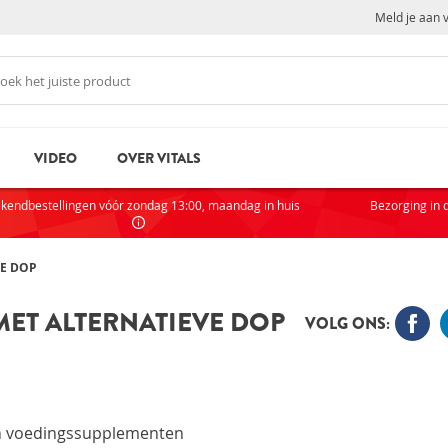
Meld je aan 
VIDEO
OVER VITALS
N
NI
kendbestellingen vóór zondag 13:00, maandag in huis
Bezorging in 
Als je
partic
VE DOP
AC
MET ALTERNATIEVE DOP
VOLG ONS:
VOOR
rd
Wachtwoord vergeten?
Zak
Sta
n voedingssupplementen