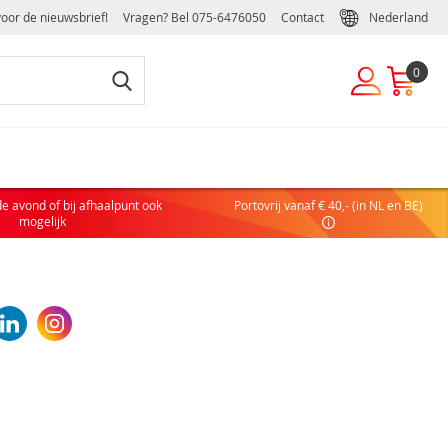
voor de nieuwsbrief!
Vragen? Bel
075-6476050
Contact
Nederland
0
EUWE KLANT
de avond of bij afhaalpunt ook
Portovrij vanaf € 40,- (in NL en BE)
 nog geen account hebt, maak dan eenvoudig en snel een
mogelijk
ulier of zakelijk account aan:
COUNT AANVRAGEN
DELEN VAN EEN ZAKELIJK ACCOUNT
elijke handelsvoorwaarden
ffelkortingen