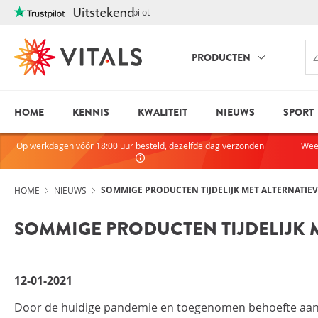
Trustpilot
PRODUCTEN
HOME
KENNIS
KWALITEIT
NIEUWS
SPORT
INLOGGE
HEB JE VRAGEN?
Op werkdagen vóór 18:00 uur besteld, dezelfde dag verzonden
Wee
We staan elke dag voor je klaar!
E-mailadres
I
ndien we je ergens mee kunnen
helpen, neem dan contact met
SOMMIGE PRODUCTEN TIJDELIJK MET ALTERNATIE
HOME
NIEUWS
ons op:
SOMMIGE PRODUCTEN TIJDELIJK 
075-6476050
Wachtwoord
12-01-2021
Toon wachtwoo
Door de huidige pandemie en toegenomen behoefte aa
Blijf ingelogd