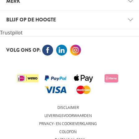
MERK
VOORDELEN VOOR PROFESSIONALS
VITALS
VACATURES
BLIJF OP DE HOOGTE
VITALE KENNIS
Trustpilot
ORTHOKENNIS
MELD JE NU AAN VOOR DE NIEUWSBRIEF EN BLIJF OP
DE HOOGTE
VOLG ONS OP:
AANMELDEN
DISCLAIMER
LEVERINGSVOORWAARDEN
PRIVACY- EN COOKIEVERKLARING
COLOFON