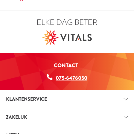
ELKE DAG BETER
CONTACT
075-6476050
KLANTENSERVICE
CONTACT
ZAKELIJK
BETAALINFORMATIE
ZAKELIJK ACCOUNT
VERZENDINFORMATIE