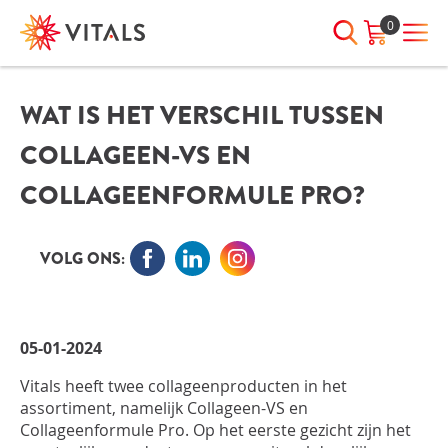
0
WAT IS HET VERSCHIL TUSSEN
INLOGGEN
HEB JE VRAGEN?
COLLAGEEN-VS EN
We staan elke dag voor je klaar!
E-mailadres
I
ndien we je ergens mee kunnen
COLLAGEENFORMULE PRO?
helpen, neem dan contact met
ons op:
Wachtwoord
VOLG ONS:
075-6476050
Toon
Wachtwoord
05-01-2024
wachtwoord
vergeten?
Vitals heeft twee collageenproducten in het
Blijf ingelogd
assortiment, namelijk Collageen-VS en
Collageenformule Pro. Op het eerste gezicht zijn het