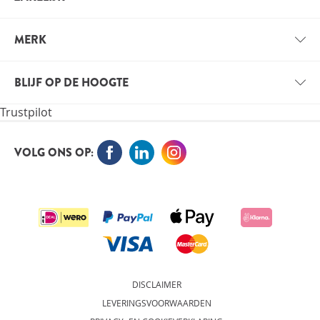
BETAALINFORMATIE
ZAKELIJK ACCOUNT
VERZENDINFORMATIE
MERK
VOORDELEN VOOR PROFESSIONALS
VITALS
VACATURES
BLIJF OP DE HOOGTE
VITALE KENNIS
Trustpilot
ORTHOKENNIS
MELD JE NU AAN VOOR DE NIEUWSBRIEF EN BLIJF OP
DE HOOGTE
VOLG ONS OP:
AANMELDEN
DISCLAIMER
LEVERINGSVOORWAARDEN