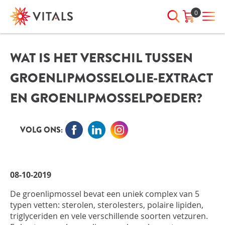
0
WAT IS HET VERSCHIL TUSSEN
INLOGGEN
HEB JE VRAGEN?
GROENLIPMOSSELOLIE-EXTRACT
We staan elke dag voor je klaar!
E-mailadres
I
ndien we je ergens mee kunnen
EN GROENLIPMOSSELPOEDER?
helpen, neem dan contact met
ons op:
Wachtwoord
VOLG ONS:
075-6476050
Toon
Wachtwoord
08-10-2019
wachtwoord
vergeten?
De groenlipmossel bevat een uniek complex van 5
Blijf ingelogd
typen vetten: sterolen, sterolesters, polaire lipiden,
triglyceriden en vele verschillende soorten vetzuren.