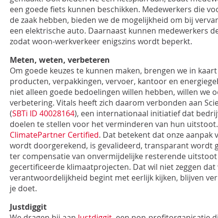
een goede fiets kunnen beschikken. Medewerkers die voo
de zaak hebben, bieden we de mogelijkheid om bij verva
een elektrische auto. Daarnaast kunnen medewerkers dee
zodat woon-werkverkeer enigszins wordt beperkt.
Meten, weten, verbeteren
Om goede keuzes te kunnen maken, brengen we in kaart
producten, verpakkingen, vervoer, kantoor en energieg
niet alleen goede bedoelingen willen hebben, willen we o
verbetering. Vitals heeft zich daarom verbonden aan Scie
(
SBTi ID 40028164
), een internationaal initiatief dat bed
doelen te stellen voor het verminderen van hun uitstoot.
ClimatePartner Certified
. Dat betekent dat onze aanpak
wordt doorgerekend, is gevalideerd, transparant wordt
ter compensatie van onvermijdelijke resterende uitstoo
gecertificeerde klimaatprojecten. Dat wil niet zeggen dat 
verantwoordelijkheid begint met eerlijk kijken, blijven ve
je doet.
Justdiggit
We dragen bij aan
Justdiggit
, een non-profitorganisatie d