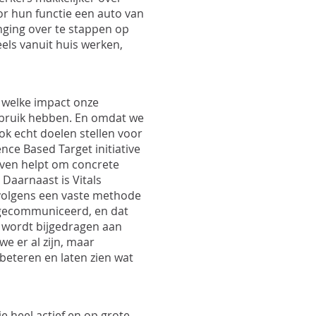
r hun functie een auto van
nging over te stappen op
ls vanuit huis werken,
 welke impact onze
ebruik hebben. En omdat we
ok echt doelen stellen voor
nce Based Target initiative
rijven helpt om concrete
 Daarnaast is Vitals
 volgens een vaste methode
 gecommuniceerd, en dat
t wordt bijgedragen aan
we er al zijn, maar
rbeteren en laten zien wat
ie heel actief en op grote