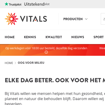
Trustpilot
PRODUCTEN
HOME
KENNIS
KWALITEIT
NIEUWS
SPORT
INLOGGE
HEB JE VRAGEN?
Op werkdagen vóór 18:00 uur besteld, dezelfde dag verzonden
Wee
We staan elke dag voor je klaar!
E-mailadres
I
ndien we je ergens mee kunnen
helpen, neem dan contact met
OOG VOOR MILIEU
HOME
ons op:
075-6476050
Wachtwoord
ELKE DAG BETER. OOK VOOR HET M
Toon wachtwoo
Bij Vitals willen we mensen helpen met hun gezondheid,
planeet en natuur die behouden blijft. Daarom willen wi
Blijf ingelogd
beperken.