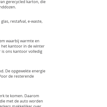
n gerecycled karton, die
enddozen.
glas, restafval, e-waste,
eem waarbij warmte en
het kantoor in de winter
is ons kantoor volledig
nd. De opgewekte energie
 Voor de resterende
erk te komen. Daarom
s die met de auto worden
rkers makkelijker over