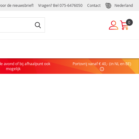
voor de nieuwsbrief!
Vragen? Bel
075-6476050
Contact
Nederland
0
EUWE KLANT
de avond of bij afhaalpunt ook
Portovrij vanaf € 40,- (in NL en BE)
 nog geen account hebt, maak dan eenvoudig en snel een
mogelijk
ulier of zakelijk account aan:
COUNT AANVRAGEN
DELEN VAN EEN ZAKELIJK ACCOUNT
elijke handelsvoorwaarden
ffelkortingen