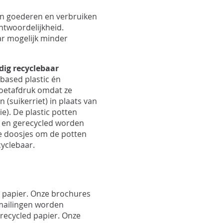
Pro
Pro
n goederen en verbruiken
Upd
ntwoordelijkheid.
Opt
r mogelijk minder
Opt
dig recyclebaar
obased plastic én
voetafdruk omdat ze
(suikerriet) in plaats van
). De plastic potten
) en gerecycled worden
 De doosjes om de potten
cyclebaar.
 papier. Onze brochures
 mailingen worden
recycled papier. Onze