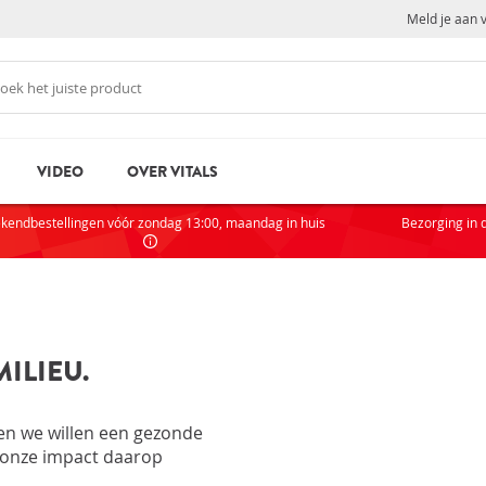
Meld je aan 
VIDEO
OVER VITALS
N
NI
kendbestellingen vóór zondag 13:00, maandag in huis
Bezorging in 
Als je
partic
AC
ILIEU.
VOOR
rd
Wachtwoord vergeten?
 en we willen een gezonde
Zak
j onze impact daarop
Sta