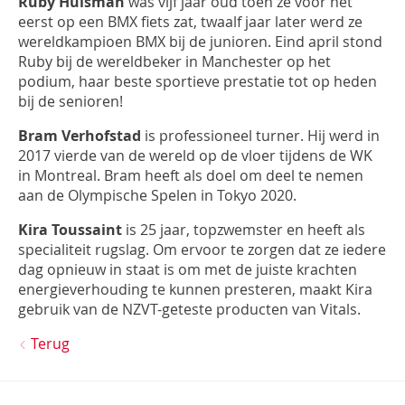
Ruby Huisman
was vijf jaar oud toen ze voor het
INLOGGEN
eerst op een BMX fiets zat, twaalf jaar later werd ze
wereldkampioen BMX bij de junioren. Eind april stond
Ruby bij de wereldbeker in Manchester op het
podium, haar beste sportieve prestatie tot op heden
bij de senioren!
Bram Verhofstad
is professioneel turner. Hij werd in
2017 vierde van de wereld op de vloer tijdens de WK
in Montreal. Bram heeft als doel om deel te nemen
aan de Olympische Spelen in Tokyo 2020.
Kira Toussaint
is 25 jaar, topzwemster en heeft als
specialiteit rugslag. Om ervoor te zorgen dat ze iedere
dag opnieuw in staat is om met de juiste krachten
energieverhouding te kunnen presteren, maakt Kira
gebruik van de NZVT-geteste producten van Vitals.
Terug