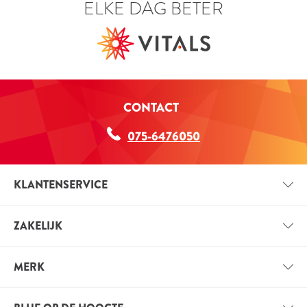
ELKE DAG BETER
CONTACT
075-6476050
KLANTENSERVICE
CONTACT
ZAKELIJK
BETAALINFORMATIE
ZAKELIJK ACCOUNT
VERZENDINFORMATIE
MERK
VOORDELEN VOOR PROFESSIONALS
VITALS
VACATURES