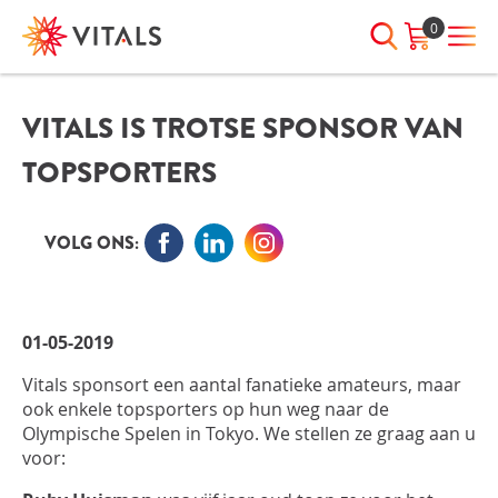
0
VITALS IS TROTSE SPONSOR VAN
INLOGGEN
HEB JE VRAGEN?
TOPSPORTERS
We staan elke dag voor je klaar!
E-mailadres
I
ndien we je ergens mee kunnen
helpen, neem dan contact met
VOLG ONS:
ons op:
Wachtwoord
075-6476050
01-05-2019
Toon
Wachtwoord
Vitals sponsort een aantal fanatieke amateurs, maar
wachtwoord
vergeten?
ook enkele topsporters op hun weg naar de
Olympische Spelen in Tokyo. We stellen ze graag aan u
Blijf ingelogd
voor: