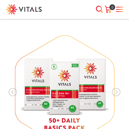
0
INLOGGEN
HEB JE VRAGEN?
We staan elke dag voor je klaar!
E-mailadres
I
ndien we je ergens mee kunnen
helpen, neem dan contact met
ons op:
Wachtwoord
075-6476050
Toon
Wachtwoord
wachtwoord
vergeten?
Blijf ingelogd